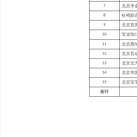
7
北京市
8
杜鸣联
9
北京宣
10
宝业恒
(
11
北京西
12
北京百
13
北京北
14
北京市
15
北京宝
合计