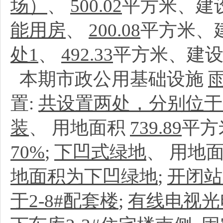
场）
、
500.02
平方米、建
能用房
、
200.08
平方米、
处1
、
492.33
平方米、建设
本期市政公用基础设施
置:
共设置两处，分别位于2
装
、
用地面积
739.89
平方
70%
;
下凹式绿地
、
用地
地面积为下凹绿地
;
开闭站
于2-8#配套楼
;
有线电视光