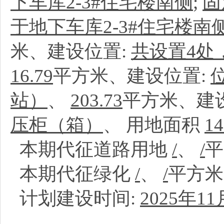
下车库2-3#住宅楼南侧
;
固
于地下车库2-3#住宅楼南
米、建设位置:
共设置4处
16.79
平方米、建设位置:
站）
、
203.73
平方米、建
压柜（箱）
、
用地面积
14
本期代征道路用地
/
、
/
本期代征绿化
/
、
/
平方
计划建设时间:
2025年11