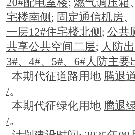
20#配电室楼
;
燃气调压箱
宅楼南侧
;
固定通信机房
一层12#住宅楼北侧
;
公共
共享公共空间二层
;
人防出
3#、4#、5#、6#人防主
本期代征道路用地
腾退
/
。
本期代征绿化用地
腾退
/
。