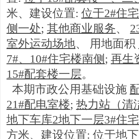
米、建设位置:
位于2#住
侧一处
;
其他商业服务
、
2
室外运动场地
、
用地面积
7#、10#住宅楼南侧
;
再生
15#配套楼一层
。
本期市政公用基础设施
21#配电室楼
;
热力站（清
地下车库2地下一层3#住
方米、建设位置:
位于地下