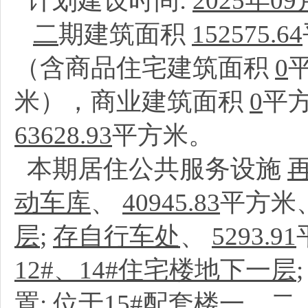
计划建设时间:
2025年09
二
期建筑面积
152575.64
（含商品住宅建筑面积
0
米），商业建筑面积
0
平
63628.93
平方米。
本期居住公共服务设施
动车库
、
40945.83
平方米
层
;
存自行车处
、
5293.91
12#、14#住宅楼地下一层
置:
位于15#配套楼一、二