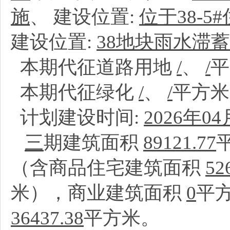
施
、
建设位置:
位于38-
建设位置:
38地块雨水滞蓄绿
本期代征道路用地
/
、
/
本期代征绿化
/
、
/
平方
计划建设时间:
2026年04
三
期建筑面积
89121.77
（含商品住宅建筑面积
52
米），商业建筑面积
0
平
36437.38
平方米。