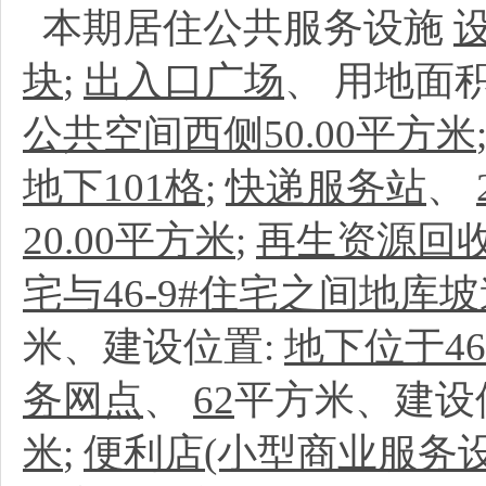
本期居住公共服务设施
块
;
出入口广场
、
用地面
公共空间西侧50.00平方米
地下101格
;
快递服务站
、
20.00平方米
;
再生资源回
宅与46-9#住宅之间地库坡
米、建设位置:
地下位于4
务网点
、
62
平方米、建设
米
;
便利店(小型商业服务设