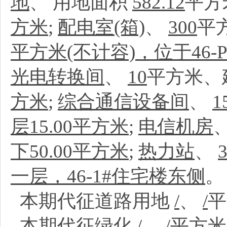
地
、
用地面积
582.12
平方
方米
;
配电室(箱)
、
300
平
平方米(不计容)，位于46-
光电转换间
、
10
平方米、
方米
;
综合通信设备间
、
1
层15.00平方米
;
电信机房
下50.00平方米
;
热力站
、
一层，46-1#住宅楼东侧
。
本期代征道路用地
/
、
/
本期代征绿化
/
、
/
平方