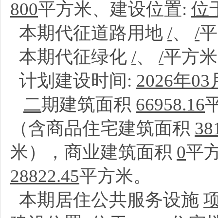
800
平方米、建设位置:
位
本期代征道路用地
/
、
/
本期代征绿化
/
、
/
平方
计划建设时间:
2026年03
二
期建筑面积
66958.16
（含商品住宅建筑面积
38
米），商业建筑面积
0
平
28822.45
平方米。
本期居住公共服务设施