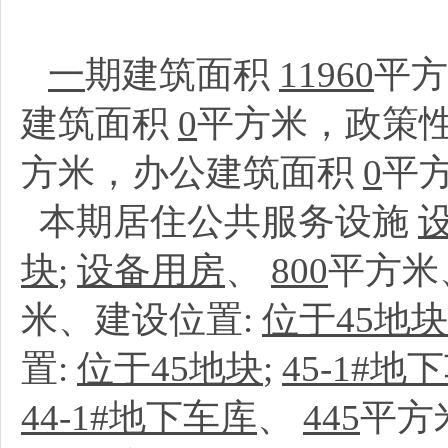
一
期建筑面积
11960
平
建筑面积
0
平方米，政策
方米，办公建筑面积
0
平
本期居住公共服务设施
块
;
设备用房
、
800
平方米
米、建设位置:
位于45地块
置:
位于45地块
;
45-1#地
44-1#地下车库
、
445
平方