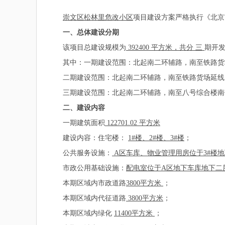
崇文区松林里危改小区
项目建设方案严格执行《北京
一、总体建设分期
该项目总建设规模为
392400 平方米，共分
三
期开
其中：一期建设范围：北起南二环辅路，南至铁路货场
二期建设范围：北起南二环辅路，南至铁路货场延线，
三期建设范围：北起南二环辅路，南至八号综合楼南侧
二、建设内容
一期建筑面积
122701.02 平方米
建设内容：住宅楼：
1#楼、2#楼、3#楼
；
公共服务设施：
A区车库、物业管理用房位于3#楼地
市政公用基础设施：
配电室位于A区地下车库地下二
本期区域内市政道路
3800
平方米
；
本期区域内代征道路
3800平方米
；
本期区域内绿化
11400
平方米
；