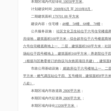
本期区域内代征绿化
10050平方米
。
计划建设时间:
2008
年6月
至
2010年8月
。
二期建筑面积
179701.08 平方米
建设内容：住宅楼：
4#楼、5#楼、6#楼、7#楼
；
公共服务设施：
社区文化卫生站位于六号住宅楼底商
共绿地，建筑面积160平方米；综合超市位于六号楼底商
六号住宅楼底商地上一、二层，建筑面积160平方米；社
场站位于四号楼地上，建筑面积160平方米；养老院位于四
（根据与区教委签订的协议与永铁苑项目共建），建筑面积为
市政公用基础设施：
邮政所位于六号楼地上一、二层，
平方米；燃气调压站位于四、五号楼间，建筑面积8平方米
八处）
。
本期区域内市政道路
2800平方米
；
本期区域内代征道路
2800平方米
；
本期区域内绿化
13200平方米
；