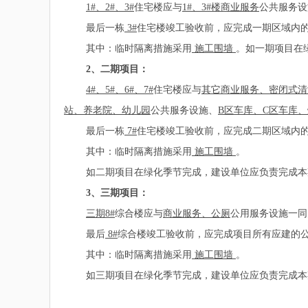
1#
、2#、3#
住宅楼应与
1#、3#楼商业服务
公共服务设
最后一栋
3#
住宅楼竣工验收前，应完成一期区域内
其中：临时隔离措施采用
施工围墙
。如一期项目在
2
、二期项目：
4#
、5#、6#、7#
住宅楼应与
其它商业服务、密闭式清
站、养老院、幼儿园
公共服务设施、
B区车库、C区车库
最后一栋
7#
住宅楼竣工验收前，应完成二期区域内
其中：临时隔离措施采用
施工围墙
。
如二期项目在绿化季节完成，建设单位应负责完成本期
3
、三期项目：
三期8#
综合楼应与
商业服务、公厕
公用服务设施一同
最后
8#
综合楼竣工验收前，应完成项目所有应建的
其中：临时隔离措施采用
施工围墙
。
如三期项目在绿化季节完成，建设单位应负责完成本期