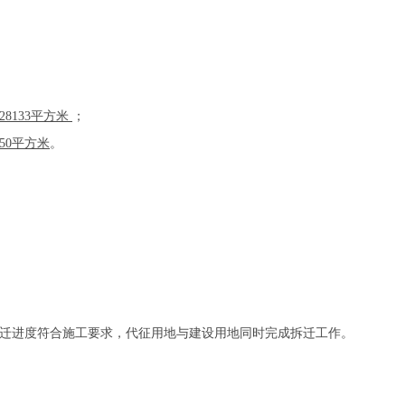
8133平方米
；
50平方米
。
进度符合施工要求，代征用地与建设用地同时完成拆迁工作。