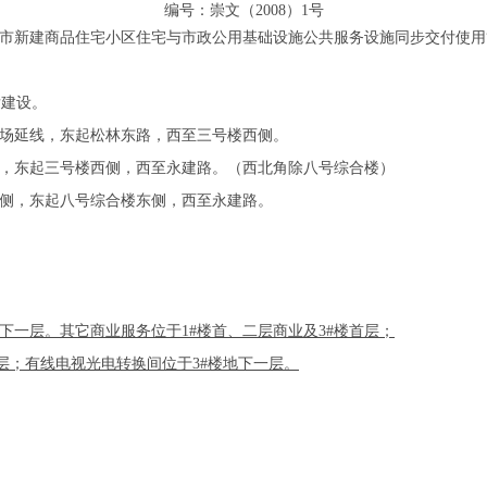
编号：崇文（2008）1号
市新建商品住宅小区住宅与市政公用基础设施公共服务设施同步交付使用
发建设。
延线，东起松林东路，西至三号楼西侧。
东起三号楼西侧，西至永建路。（西北角除八号综合楼）
，东起八号综合楼东侧，西至永建路。
下一层。其它商业服务位于1#楼首、二层商业及3#楼首层；
层；有线电视光电转换间位于3#楼地下一层。