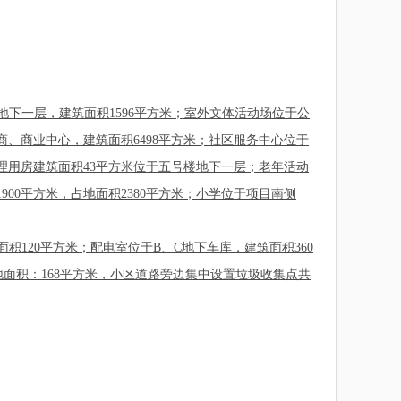
下一层，建筑面积1596平方米；室外文体活动场位于公
商、商业中心，建筑面积6498平方米；社区服务中心位于
理用房建筑面积43平方米位于五号楼地下一层；老年活动
00平方米，占地面积2380平方米；小学位于项目南侧
120平方米；配电室位于B、C地下车库，建筑面积360
面积：168平方米，小区道路旁边集中设置垃圾收集点共