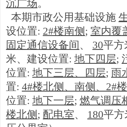
沉广场
。
本期市政公用基础设施
设位置:
2#楼南侧
;
室内覆
固定通信设备间
、
30
平方
米、建设位置:
地下四层
;
位置:
地下三层、四层
;
雨
置:
4#楼北侧、南侧、2#
位置:
地下一层
;
燃气调压
楼北侧
;
配电室
、
180
平方