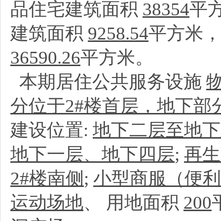
品住宅建筑面积
38354
平
建筑面积
9258.54
平方米
36590.26
平方米。
本期居住公共服务设施
分位于2#楼首层，地下部
建设位置:
地下二层至地下
地下一层、地下四层
;
再生
2#楼南侧
;
小型商服（便利
运动场地
、
用地面积
200