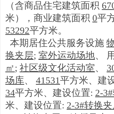
（含商品住宅建筑面积
67
米），商业建筑面积
0
平
53292
平方米。
本期居住公共服务设施
换夹层
;
室外运动场地
、
㎡
;
社区级文化活动室
、
3
场库
、
41531
平方米、建设
34
平方米、建设位置:
2-
米、建设位置:
2-3#转换