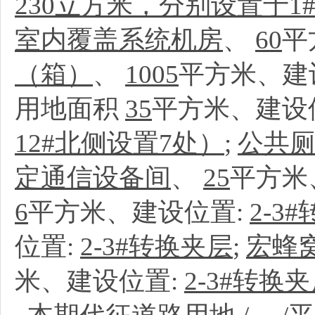
230立方米，分别设置于1
室内覆盖系统机房
、
60
平
（箱）
、
1005
平方米、建
用地面积
35
平方米、建设
12#北侧设置7处）
;
公共
定通信设备间
、
25
平方米
6
平方米、建设位置:
2-3
位置:
2-3#转换夹层
;
宏蜂
米、建设位置:
2-3#转换