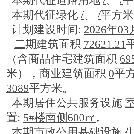
本期代征道路用地
/
、
/
本期代征绿化
/
、
/
平方
计划建设时间:
2026年03
二
期建筑面积
72621.21
（含商品住宅建筑面积
69
米），商业建筑面积
0
平
3089
平方米。
本期居住公共服务设施
置:
5#楼南侧600㎡
。
本期市政公用基础设施