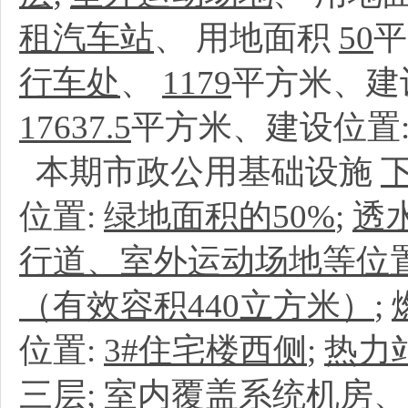
租汽车站
、
用地面积
50
平
行车处
、
1179
平方米、建
17637.5
平方米、建设位置
本期市政公用基础设施
位置:
绿地面积的50%
;
透
行道、室外运动场地等位
（有效容积440立方米）
;
位置:
3#住宅楼西侧
;
热力
三层
;
室内覆盖系统机房