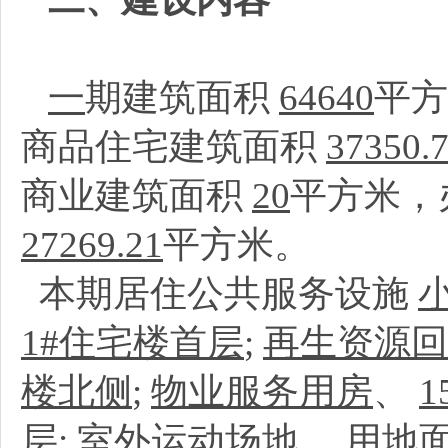
一
期建筑面积
64640
平
商品住宅建筑面积
37350.
商业建筑面积
20
平方米，
27269.21
平方米。
本期居住公共服务设施
1#住宅楼首层
;
再生资源回
楼北侧
;
物业服务用房
、
1
层
;
室外运动场地
、
用地