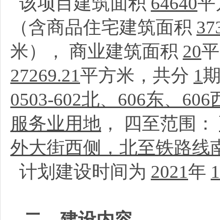
该项目建筑面积
64640
平
（含商品住宅建筑面积
37
米）， 商业建筑面积
20
平
27269.21
平方米，共分
1
0503-602北、606东
服务业用地
， 四至范围：
外大街西侧，北至铁路线
计划建设时间为
2021
年
1
二、建设内容