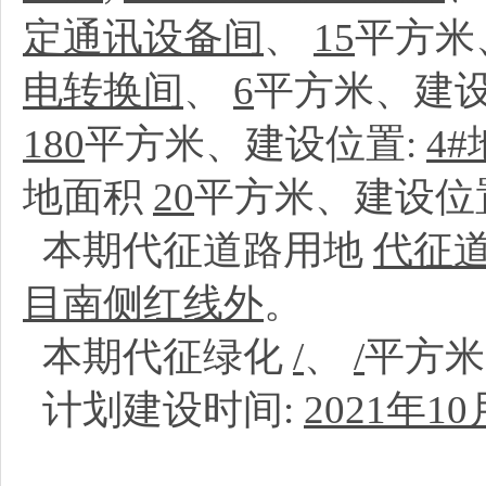
定通讯设备间
、
15
平方米
电转换间
、
6
平方米、建设
180
平方米、建设位置:
4
地面积
20
平方米、建设位
本期代征道路用地
代征
目南侧红线外
。
本期代征绿化
/
、
/
平方
计划建设时间:
2021年10