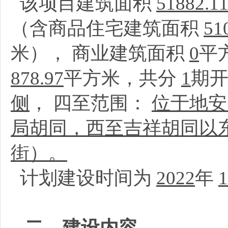
该项目建筑面积
51882.1
（含商品住宅建筑面积
51
米）， 商业建筑面积
0
平
878.97
平方米，共分
1
期
侧
， 四至范围：
位于地安
局胡同，西至吉祥胡同以
街）。
计划建设时间为
2022
年
1
二、建设内容