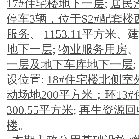
17#住宅楼地下一层
;
居民
停车3辆，位于S2#配套楼
服务
、
1153.11
平方米、建
地下一层
;
物业服务用房
一层及地下车库地下一层
;
设位置:
18#住宅楼北侧室
动场地200平方米；环13
300.55平方米
;
再生资源回
楼
。