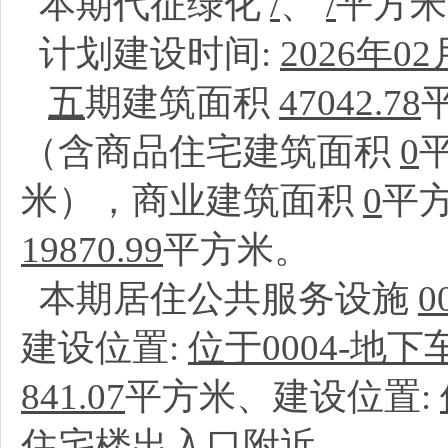
本期代征绿化
/
、
/
平方
计划建设时间:
2026年02
五
期建筑面积
47042.78
（含商品住宅建筑面积
0
米），商业建筑面积
0
平
19870.99
平方米。
本期居住公共服务设施
建设位置:
位于0004-地
841.07
平方米、建设位置:
住宅楼出入口附近
。