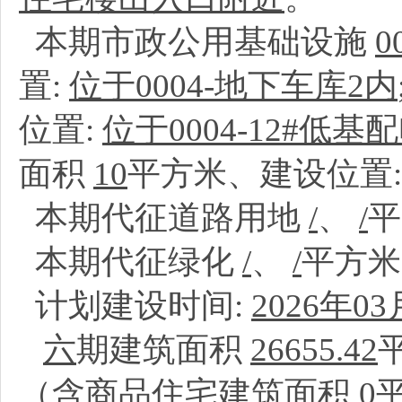
本期市政公用基础设施
置:
位于0004-地下车库2内
位置:
位于0004-12#低基
面积
10
平方米、建设位置
本期代征道路用地
/
、
/
本期代征绿化
/
、
/
平方
计划建设时间:
2026年03
六
期建筑面积
26655.42
（含商品住宅建筑面积
0