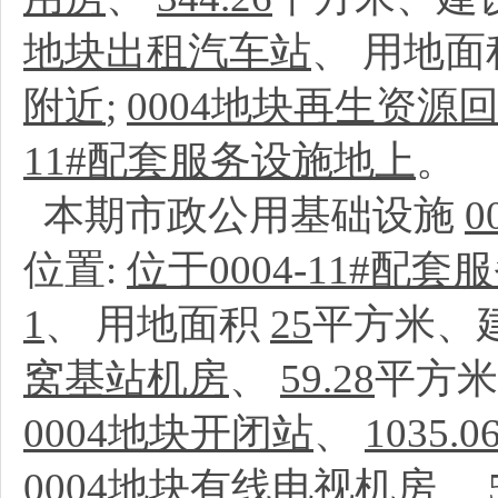
地块出租汽车站
、
用地面
附近
;
0004地块再生资源
11#配套服务设施地上
。
本期市政公用基础设施
位置:
位于0004-11#配
1
、
用地面积
25
平方米、
窝基站机房
、
59.28
平方米
0004地块开闭站
、
1035.0
0004地块有线电视机房
、