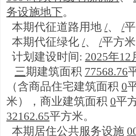
务设施地下
。
本期代征道路用地
/
、
/
本期代征绿化
/
、
/
平方
计划建设时间:
2025年12
三
期建筑面积
77568.76
（含商品住宅建筑面积
0
米），商业建筑面积
0
平
32162.65
平方米。
本期居住公共服务设施
0