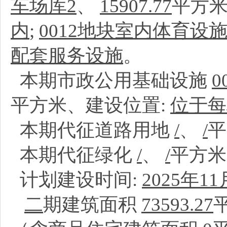
车场库2
、
15907.77
平方米
内
;
0012地块室内体育设
配套服务设施
。
本期市政公用基础设施
平方米、建设位置:
位于每
本期代征道路用地
/
、
/
本期代征绿化
/
、
/
平方
计划建设时间:
2025年11
二
期建筑面积
73593.27