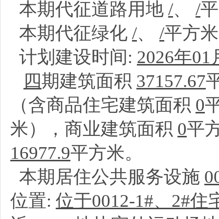
本期代征道路用地
/
、
/
本期代征绿化
/
、
/
平方
计划建设时间:
2026年01
四
期建筑面积
37157.67
（含商品住宅建筑面积
0
米），商业建筑面积
0
平
16977.9
平方米。
本期居住公共服务设施
0
位置:
位于0012-1#、