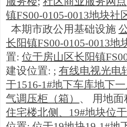
服务楼
;
社区商业服务网点
镇FS00-0105-0013地块
本期市政公用基础设施
长阳镇FS00-0105-001
置:
位于房山区长阳镇FS00-
建设位置:
;
有线电视光电
于1516-1#地下车库地下
气调压柜（箱）
、
用地面
住宅楼北侧、19#地块位于1
位置:
位于19地块19-1#