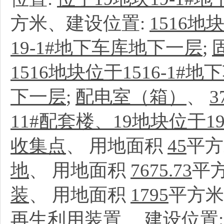
方米、建设位置:
1516地
19-1#地下车库地下一层
;
1516地块位于1516-1
下一层
;
配电室（箱）
、
3
11#配套楼、19地块位于1
收集点
、
用地面积
45
平方
地
、
用地面积
7675.73
平
装
、
用地面积
1795
平方米
再生利用装置
、
建设位置