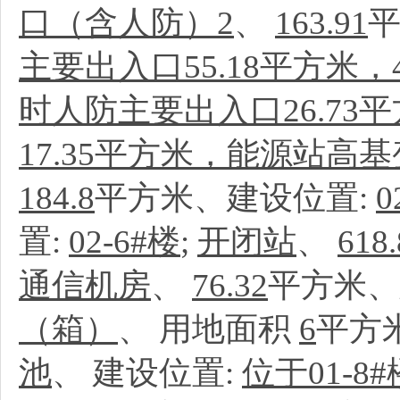
口（含人防）2
、
163.91
平
主要出入口55.18平方米，
时人防主要出入口26.7
17.35平方米，能源站高基
184.8
平方米、建设位置:
0
置:
02-6#楼
;
开闭站
、
618.
通信机房
、
76.32
平方米、
（箱）
、
用地面积
6
平方
池
、
建设位置:
位于01-