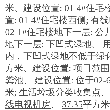
米、建设位置:
01-4#住
置:
01-4#住宅楼西侧
;
有线
02-1#住宅楼地下一层
;
公
地下一层
;
下凹式绿地
、
内，下凹式绿地不低于绿化
方米、建设位置:
项目范围
粪池
、
建设位置:
位于02
米
;
生活垃圾分类收集点
线电视机房
、
37.35
平方米