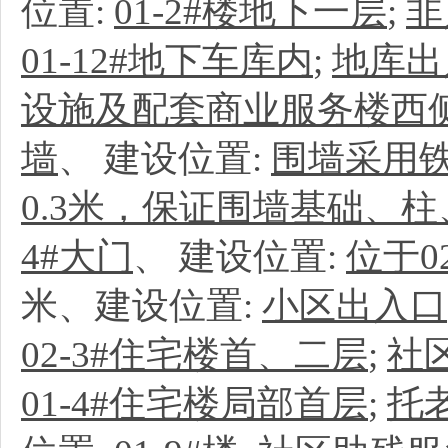
位置:
01-2#楼地下一层
;
非
01-12#地下车库内
;
地库出
设施及配套商业服务楼西侧；
墙
、
建设位置:
围墙采用
0.3米，保证围墙基础、柱
4#大门
、
建设位置:
位于0
米、建设位置:
小区出入口
02-3#住宅楼首、二层
;
社
01-4#住宅楼局部首层
;
托