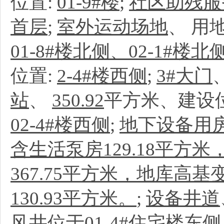
位置:
01-9#楼
;
社区助残服
首层
;
室外运动场地
、
用
01-8#楼北侧、02-1#楼北
位置:
2-4#楼西侧
;
3#大门
站
、
350.92
平方米、建设
02-4#楼西侧
;
地下设备用
含生活泵房129.18平方
367.75平方米，地库高
130.93平方米。
;
设备井道
风井位于01-4#住宅楼东侧