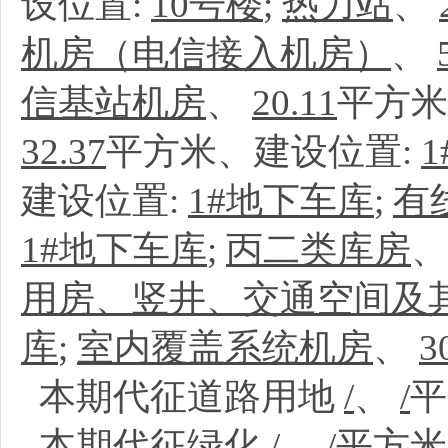
设位置:
10号楼
;
热力站
、
机房（电信接入机房）
、
信基站机房
、
20.11
平方米
32.37
平方米、建设位置:
建设位置:
1#地下车库
;
有
1#地下车库
;
丙二类库房
用房、竖井、交通空间及
库
;
室内覆盖系统机房
、
3
本期代征道路用地
/
、
/
本期代征绿化
/
、
/
平方