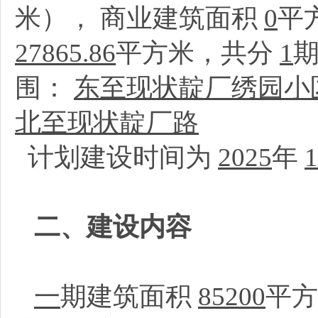
米）， 商业建筑面积
0
平
27865.86
平方米，共分
1
围：
东至现状靛厂绣园小
北至现状靛厂路
计划建设时间为
2025
年
1
二、建设内容
一
期建筑面积
85200
平