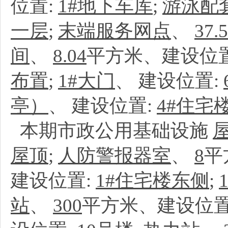
位置:
1#地下车库
;
游泳配
一层
;
末端服务网点
、
37.
间
、
8.04
平方米、建设位
布置
;
1#大门
、
建设位置:
亭）
、
建设位置:
4#住宅
本期市政公用基础设施
屋顶
;
人防警报器室
、
8
平
建设位置:
1#住宅楼东侧
;
站
、
300
平方米、建设位置