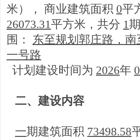
米）， 商业建筑面积
0
平
26073.31
平方米，共分
1
围：
东至规划郭庄路，南至F
一号路
计划建设时间为
2026
年
0
二、建设内容
一
期建筑面积
73498.58