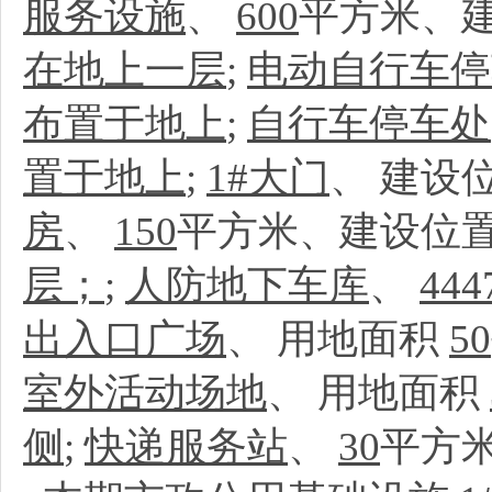
服务设施
、
600
平方米、建
在地上一层
;
电动自行车停
布置于地上
;
自行车停车处
置于地上
;
1#大门
、
建设位
房
、
150
平方米、建设位置
层；
;
人防地下车库
、
444
出入口广场
、
用地面积
50
室外活动场地
、
用地面积
侧
;
快递服务站
、
30
平方