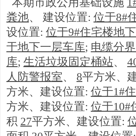
本期市政公用基础设施
1
粪池
、
建设位置:
位于8#
设位置:
位于9#住宅楼地
于地下一层车库
;
电缆分界
库
;
生活垃圾固定桶站
、
4
人防警报室
、
8
平方米、建
方米、建设位置:
位于1#
方米、建设位置:
位于10
积
27
平方米、建设位置: