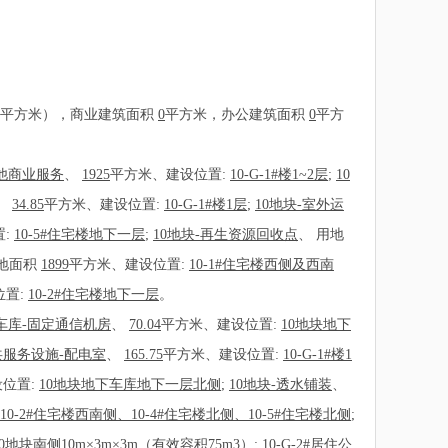
平方米），商业建筑面积
0
平方米，办公建筑面积
0
平方
其他商业服务
、
1925
平方米、建设位置:
10-G-1#楼1~2层
;
10
、
34.85
平方米、建设位置:
10-G-1#楼1层
;
10地块-室外运
置:
10-5#住宅楼地下一层
;
10地块-再生资源回收点
、
用地
地面积
1899
平方米、建设位置:
10-1#住宅楼西侧及西南
位置:
10-2#住宅楼地下一层
。
车库-固定通信机房
、
70.04
平方米、建设位置:
10地块地下
公共服务设施-配电室
、
165.75
平方米、建设位置:
10-G-1#楼1
位置:
10地块地下车库地下一层北侧
;
10地块-透水铺装
、
、10-2#住宅楼西南侧、10-4#住宅楼北侧、10-5#住宅楼北侧
;
0地块南侧10m×3m×3m（有效容积75m3）
;
10-G-2#居住公