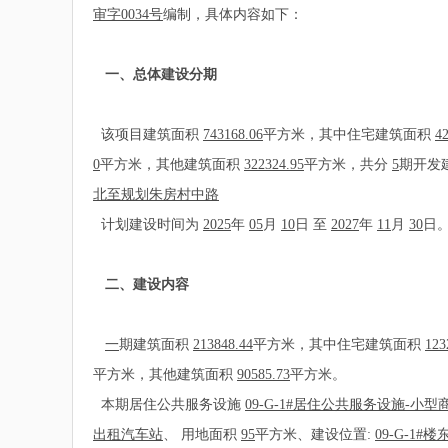
审字0034号
编制，具体内容如下：
一、总体建设分期
该项目建筑面积
743168.06
平方米，其中住宅建筑面积
4
0
平方米，其他建筑面积
322324.95
平方米，共分
5
期开发
北至规划朱房村中路
计划建设时间为
2025
年
05
月
10
日 至
2027
年
11
月
30
日
二、建设内容
一
期建筑面积
213848.44
平方米，其中住宅建筑面积
123
平方米，其他建筑面积
90585.73
平方米。
本期居住公共服务设施
09-G-1#居住公共服务设施-小型
出租汽车站
、
用地面积
95
平方米、建设位置:
09-G-1#楼