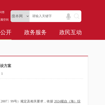
问答
专属空间
务公开
政务服务
政民互动
设方案
：
1
07〕99号）规定及相关要求，依据
2024规自（海）综