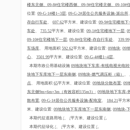
楼东北侧、09-8#住宅楼西侧、09-9#住宅楼北侧、09-10#住
位置:
09-G-1#楼1~3层
;
09-G-2#居住公共服务设施-派出所
存自行车处
、
697.62
平方米、建设位置:
09-9#住宅楼地
车处
、
735.52
平方米、建设位置:
09-1#住宅楼地下一层
;
0
09-10#住宅楼地下一层
;
09-8#住宅楼-存自行车处
、
339.99
车场库
、
用地面积
592.62
平方米、建设位置:
09地块
;
09
心
、
3501.99
平方米、建设位置:
09-G-4#楼1~4层
。
本期市政公用基础设施
09地块地下车库-有线电视光电
块地下车库地下一层东南侧
;
09地块-燃气调压柜（箱）
、
点
、
用地面积
65
平方米、建设位置:
09地块分散布置
;
0
东北侧9m×6m×3m（有效容积135m3）
;
09地块地下车库-
散布置
;
09-G-1#居住公共服务设施-配电室
、
184.21
平方米
米、建设位置:
09地块地下车库地下一层东南侧
;
09地块-
本期代征道路用地
/
、
/
平方米、建设位置
/
。
本期代征绿化
/
、
/
平方米、建设位置
/
。