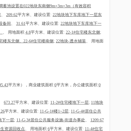
雨水调蓄池设置在022地块东南侧9m×3m×3m（有效容积
房
、
209.62
平方米、建设位置:
22地块地下车库地下一层东
设备间
、
31.61
平方米、建设位置:
22地块地下车库地下一
）
、
用地面积
4.8
平方米、建设位置:
22-1#住宅楼东北侧
;
#住宅楼东北侧、22-6#住宅楼南侧
;
22地块-透水铺装
、
用地面
95.43
平方米），商业建筑面积
0
平方米，办公建筑面积
0
、
673.27
平方米、建设位置:
11-2#住宅楼地下一层
;
11地块
.26
平方米、建设位置:
11-G-1#楼1~2层
;
11-G-4#居住公共
楼地下一层
;
11-G-3#居住公共服务设施-街道办事处
、
1209.67
-再生资源回收点
、
用地面积
6
平方米、建设位置:
11-4#住宅