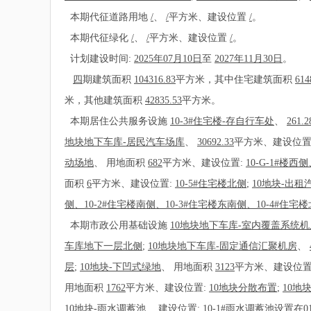
本期代征道路用地
/
、
/
平方米、建设位置
/
。
本期代征绿化
/
、
/
平方米、建设位置
/
。
计划建设时间:
2025年07月10日
至
2027年11月30日
。
四
期建筑面积
104316.83
平方米，其中住宅建筑面积
614
米，其他建筑面积
42835.53
平方米。
本期居住公共服务设施
10-3#住宅楼-存自行车处
、
261.2
地块地下车库-居民汽车场库
、
30692.33
平方米、建设位置
动场地
、
用地面积
682
平方米、建设位置:
10-G-1#楼西
面积
6
平方米、建设位置:
10-5#住宅楼北侧
;
10地块-出租
侧、10-2#住宅楼南侧、10-3#住宅楼东南侧、10-4#住宅
本期市政公用基础设施
10地块地下车库-室内覆盖系统机
车库地下一层北侧
;
10地块地下车库-固定通信汇聚机房
、
层
;
10地块-下凹式绿地
、
用地面积
3123
平方米、建设位置
用地面积
1762
平方米、建设位置:
10地块分散布置
;
10地
10地块-雨水调蓄池
、
建设位置:
10-1#雨水调蓄池设置在0