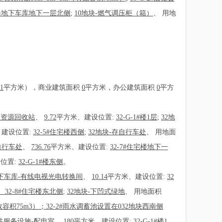
块地下车库地下一层北侧
;
10地块-燃气调压柜（箱）
、
用地
41
平方米），商业建筑面积
0
平方米，办公建筑面积
0
平方
再生资源回收站
、
9.72
平方米、建设位置:
32-G-1#楼1层
;
32地
、建设位置:
32-5#住宅楼西侧
;
32地块-存自行车处
、
用地面
存自行车处
、
736.76
平方米、建设位置:
32-7#住宅楼地下一
位置:
32-G-1#楼东侧
。
地下车库-有线电视光电转换间
、
10.14
平方米、建设位置:
32
、32-8#住宅楼东北侧
;
32地块-下凹式绿地
、
用地面积
有效容积75m3）；32-2#雨水调蓄池设置在032地块西南侧
住公共服务设施-配电室
、
180
平方米、建设位置:
32-G-1#楼1