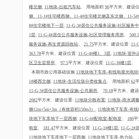
楼北侧
;
11地块-出租汽车站
、
用地面积
96
平方米、建设位
侧、11-1#住宅楼西侧、11-4#住宅楼北侧及东北侧、11-5
8#住宅楼地下一层
;
11-G-3#居住公共服务设施-社区服务
1层
;
11-G-4#居住公共服务设施-社区管理服务用房
、
500.
服务设施-再生资源回收站
、
21.75
平方米、建设位置:
11-
363.78
平方米、建设位置:
11-G-4#楼1、3层
;
11地块-室外
区卫生监督所
、
97.5
平方米、建设位置:
11-G-3#楼1层
。
本期市政公用基础设施
11地块地下车库-有线电视光电
1#楼西北侧
;
11地块-生活垃圾分类收集点
、
用地面积
62
11-G-3#居住公共服务设施-公共厕所
、
70.18
平方米、建设
2082
平方米、建设位置:
11地块分散布置
;
11地块-雨水调
侧12m×5m×3m（有效容积150m3）
;
11地块地下车库-有
块地下车库地下一层西侧
;
11-G-6#配电室-配电室
、
180
平
电室
、
181.47
平方米、建设位置:
11-G-1#楼1层
;
11-G-
11地块地下车库地下一层西侧
;
11地块地下车库-热力站
、