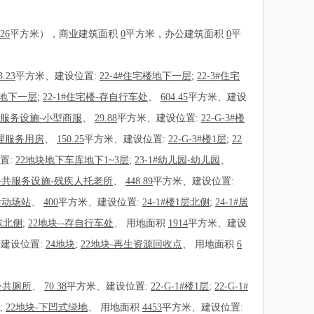
.26
平方米），商业建筑面积
0
平方米，办公建筑面积
0
平
3.23
平方米、建设位置:
22-4#住宅楼地下一层
;
22-3#住宅
楼地下一层
;
22-1#住宅楼-存自行车处
、
604.45
平方米、建设
公共服务设施-小型商服
、
29.88
平方米、建设位置:
22-G-3#楼
管理服务用房
、
150.25
平方米、建设位置:
22-G-3#楼1层
;
22
置:
22地块地下车库地下1~3层
;
23-1#幼儿园-幼儿园
、
住公共服务设施-残疾人托老所
、
448.89
平方米、建设位置:
活动场站
、
400
平方米、建设位置:
24-1#楼1层北侧
;
24-1#居
楼东北侧
;
22地块--存自行车处
、
用地面积
1914
平方米、建设
建设位置:
24地块
;
22地块-再生资源回收点
、
用地面积
6
-公共厕所
、
70.38
平方米、建设位置:
22-G-1#楼1层
;
22-G-1#
;
22地块-下凹式绿地
、
用地面积
4453
平方米、建设位置: