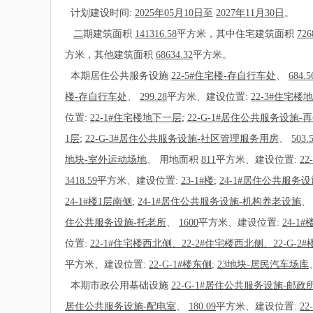
计划建设时间:
2025年05月10日
至
2027年11月30日
。
二
期建筑面积
141316.58
平方米，其中住宅建筑面积
726
方米，其他建筑面积
68634.32
平方米。
本期居住公共服务设施
22-5#住宅楼-存自行车处
、
684.5
楼-存自行车处
、
299.28
平方米、建设位置:
22-3#住宅楼
位置:
22-1#住宅楼地下一层
;
22-G-1#居住公共服务设施
1层
;
22-G-3#居住公共服务设施-社区管理服务用房
、
503.
地块-室外运动场地
、
用地面积
811
平方米、建设位置:
2
3418.59
平方米、建设位置:
23-1#楼
;
24-1#居住公共服务
24-1#楼1层南侧
;
24-1#居住公共服务设施-机构养老设施
住公共服务设施-托老所
、
1600
平方米、建设位置:
24-1#
位置:
22-1#住宅楼西北侧、22-2#住宅楼西北侧、22-G-2#
平方米、建设位置:
22-G-1#楼东侧
;
23地块-居民汽车场库
本期市政公用基础设施
22-G-1#居住公共服务设施-邮政
居住公共服务设施-配电室
、
180.09
平方米、建设位置:
22