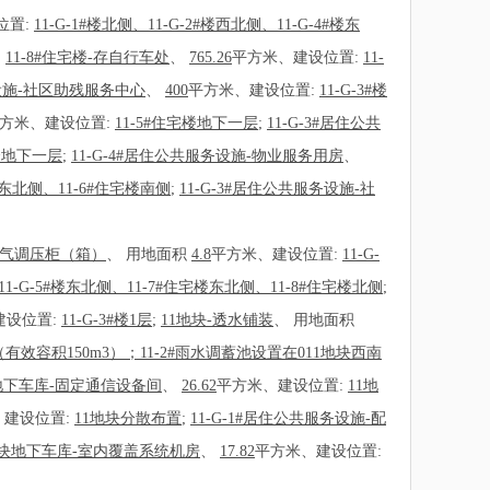
位置:
11-G-1#楼北侧、11-G-2#楼西北侧、11-G-4#楼东
;
11-8#住宅楼-存自行车处
、
765.26
平方米、建设位置:
11-
务设施-社区助残服务中心
、
400
平方米、建设位置:
11-G-3#楼
方米、建设位置:
11-5#住宅楼地下一层
;
11-G-3#居住公共
宅楼地下一层
;
11-G-4#居住公共服务设施-物业服务用房
、
宅楼东北侧、11-6#住宅楼南侧
;
11-G-3#居住公共服务设施-社
燃气调压柜（箱）
、
用地面积
4.8
平方米、建设位置:
11-G-
11-G-5#楼东北侧、11-7#住宅楼东北侧、11-8#住宅楼北侧
;
建设位置:
11-G-3#楼1层
;
11地块-透水铺装
、
用地面积
（有效容积150m3）；11-2#雨水调蓄池设置在011地块西南
地下车库-固定通信设备间
、
26.62
平方米、建设位置:
11地
、建设位置:
11地块分散布置
;
11-G-1#居住公共服务设施-配
地块地下车库-室内覆盖系统机房
、
17.82
平方米、建设位置: