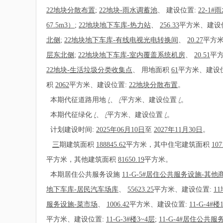
22地块分散布置
;
22地块-雨水调蓄池
、
建设位置:
22-1
67.5m3）
;
22地块地下车库-热力站
、
256.33
平方米、建设
北侧
;
22地块地下车库-有线电视光电转换间
、
20.27
平方米
层东北侧
;
22地块地下车库-室内覆盖系统机房
、
20.51
平
22地块-生活垃圾分类收集点
、
用地面积
61
平方米、建设
积
2062
平方米、建设位置:
22地块分散布置
。
本期代征道路用地
/
、
/
平方米、建设位置
/
。
本期代征绿化
/
、
/
平方米、建设位置
/
。
计划建设时间:
2025年06月10日
至
2027年11月30日
。
三
期建筑面积
188845.62
平方米，其中住宅建筑面积
107
平方米，其他建筑面积
81650.19
平方米。
本期居住公共服务设施
11-G-5#居住公共服务设施-其
地下车库-居民汽车场库
、
55623.25
平方米、建设位置:
1
服务设施-菜市场
、
1006.42
平方米、建设位置:
11-G-4#楼
平方米、建设位置:
11-G-3#楼3~4层
;
11-G-4#居住公共