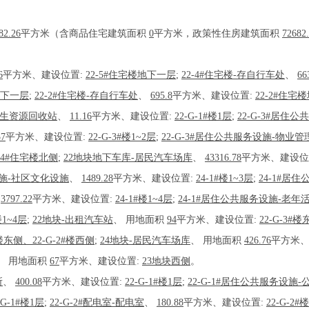
82.26
平方米（含商品住宅建筑面积
0
平方米，政策性住房建筑面积
72682
6
平方米、建设位置:
22-5#住宅楼地下一层
;
22-4#住宅楼-存自行车处
、
66
地下一层
;
22-2#住宅楼-存自行车处
、
695.8
平方米、建设位置:
22-2#住宅
-再生资源回收站
、
11.16
平方米、建设位置:
22-G-1#楼1层
;
22-G-3#居住
57
平方米、建设位置:
22-G-3#楼1~2层
;
22-G-3#居住公共服务设施-物业
2-4#住宅楼北侧
;
22地块地下车库-居民汽车场库
、
43316.78
平方米、建设位
设施-社区文化设施
、
1489.28
平方米、建设位置:
24-1#楼1~3层
;
24-1#居
、
3797.22
平方米、建设位置:
24-1#楼1~4层
;
24-1#居住公共服务设施-老年
楼1~4层
;
22地块-出租汽车站
、
用地面积
94
平方米、建设位置:
22-G-3#
楼东侧、22-G-2#楼西侧
;
24地块-居民汽车场库
、
用地面积
426.76
平方米、
、
用地面积
67
平方米、建设位置:
23地块西侧
。
所
、
400.08
平方米、建设位置:
22-G-1#楼1层
;
22-G-1#居住公共服务设施
-G-1#楼1层
;
22-G-2#配电室-配电室
、
180.88
平方米、建设位置:
22-G-2#楼