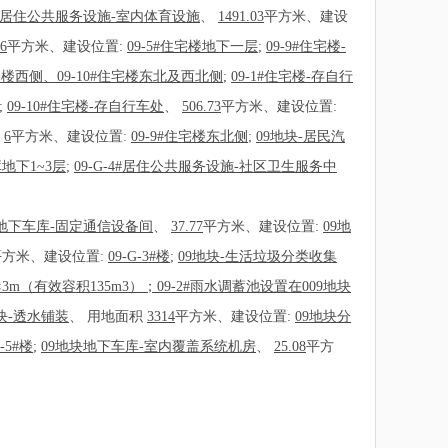
-1#居住公共服务设施-室内体育设施
、
1491.03
平方米、建设
86
平方米、建设位置:
09-5#住宅楼地下一层
;
09-9#住宅楼-
住宅楼西侧、09-10#住宅楼东北及西北侧
;
09-1#住宅楼-存自行
;
09-10#住宅楼-存自行车处
、
506.73
平方米、建设位置:
积
6
平方米、建设位置:
09-9#住宅楼东北侧
;
09地块-居民汽
地下1~3层
;
09-G-4#居住公共服务设施-社区卫生服务中
块地下车库-固定通信设备间
、
37.77
平方米、建设位置:
09地
平方米、建设位置:
09-G-3#楼
;
09地块-生活垃圾分类收集
×3m（有效容积135m3）；09-2#雨水调蓄池设置在009地块
地块-透水铺装
、
用地面积
3314
平方米、建设位置:
09地块分
G-5#楼
;
09地块地下车库-室内覆盖系统机房
、
25.08
平方