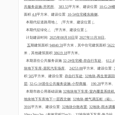
共服务设施-开闭所
、
383.53
平方米、建设位置:
10-G-2#
面积
4.8
平方米、建设位置:
10-5#住宅楼东南侧
。
本期代征道路用地
/
、
/
平方米、建设位置
/
。
本期代征绿化
/
、
/
平方米、建设位置
/
。
计划建设时间:
2025年08月10日
至
2027年11月30日
。
五
期建筑面积
94840.59
平方米，其中住宅建筑面积
5622
米，其他建筑面积
38619.18
平方米。
本期居住公共服务设施
32-2#住宅楼-存自行车处
、
612.4
块地下车库-居民汽车场库
、
24253.88
平方米、建设位置:
积
505
平方米、建设位置:
存自行车处
;
32地块-再生资源
层
;
32-G-1#居住公共服务设施-小型商服
、
190.28
平方米、
本期市政公用基础设施
32地块地下车库-室内覆盖系统机
地块地下车库地下一层西北侧
;
32地块-燃气调压柜（箱）
3916
平方米、建设位置:
32地块分散布置
;
32地块-雨水调
10m×3m×3m（有效容积75m3）
;
32地块地下车库-热力站