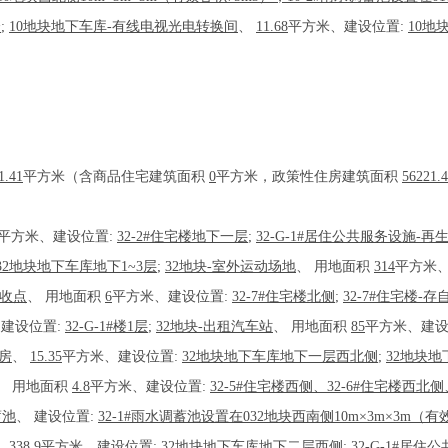
楼
;
10地块地下车库-有线电视光电转换间
、
11.68
平方米、建设位置:
10地
1.41
平方米（含商品住宅建筑面积
0
平方米，政策性住房建筑面积
56221.
平方米、建设位置:
32-2#住宅楼地下一层
;
32-G-1#居住公共服务设施-
32地块地下车库地下1~3层
;
32地块-室外运动场地
、
用地面积
314
平方米
回收点
、
用地面积
6
平方米、建设位置:
32-7#住宅楼北侧
;
32-7#住宅楼-
建设位置:
32-G-1#楼1层
;
32地块-出租汽车站
、
用地面积
85
平方米、建设
房
、
15.35
平方米、建设位置:
32地块地下车库地下一层西北侧
;
32地块
、
用地面积
4.8
平方米、建设位置:
32-5#住宅楼西侧、32-6#住宅楼西北侧
蓄池
、
建设位置:
32-1#雨水调蓄池设置在032地块西南侧10m×3m×3m（
、
338.9
平方米、建设位置:
32地块地下车库地下二层西侧
;
32-G-1#居