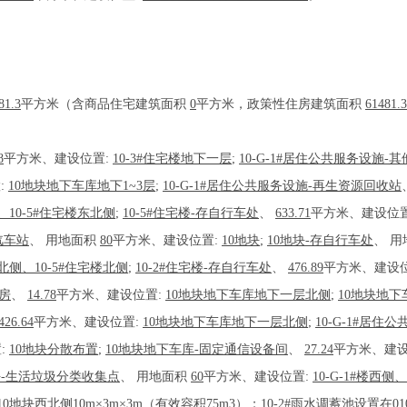
81.3
平方米（含商品住宅建筑面积
0
平方米，政策性住房建筑面积
61481.3
8
平方米、建设位置:
10-3#住宅楼地下一层
;
10-G-1#居住公共服务设施-
:
10地块地下车库地下1~3层
;
10-G-1#居住公共服务设施-再生资源回收站
侧、10-5#住宅楼东北侧
;
10-5#住宅楼-存自行车处
、
633.71
平方米、建设位
汽车站
、
用地面积
80
平方米、建设位置:
10地块
;
10地块-存自行车处
、
用
楼北侧、10-5#住宅楼北侧
;
10-2#住宅楼-存自行车处
、
476.89
平方米、建设
房
、
14.78
平方米、建设位置:
10地块地下车库地下一层北侧
;
10地块地下
426.64
平方米、建设位置:
10地块地下车库地下一层北侧
;
10-G-1#居住
:
10地块分散布置
;
10地块地下车库-固定通信设备间
、
27.24
平方米、建设
块-生活垃圾分类收集点
、
用地面积
60
平方米、建设位置:
10-G-1#楼西侧
10地块西北侧10m×3m×3m（有效容积75m3）；10-2#雨水调蓄池设置在01