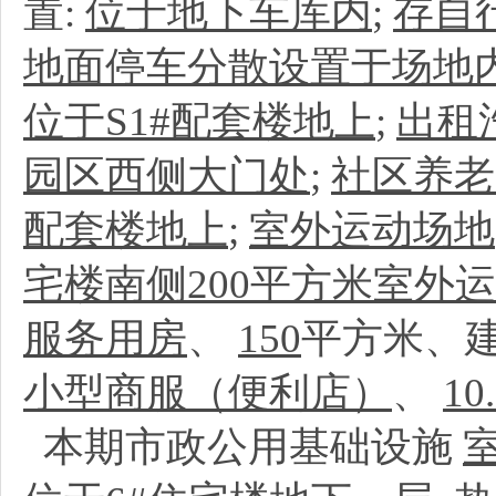
置:
位于地下车库内
;
存自
地面停车分散设置于场地
位于S1#配套楼地上
;
出租
园区西侧大门处
;
社区养老
配套楼地上
;
室外运动场地
宅楼南侧200平方米室外
服务用房
、
150
平方米、建
小型商服（便利店）
、
10
本期市政公用基础设施