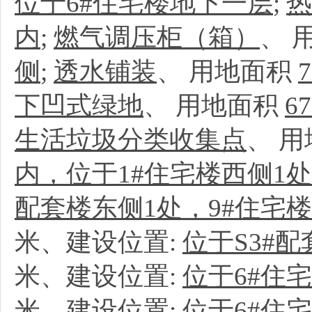
位于6#住宅楼地下一层
;
热
内
;
燃气调压柜（箱）
、
侧
;
透水铺装
、
用地面积
7
下凹式绿地
、
用地面积
67
生活垃圾分类收集点
、
用
内，位于1#住宅楼西侧1处
配套楼东侧1处，9#住宅楼
米、建设位置:
位于S3#
米、建设位置:
位于6#住
米、建设位置:
位于6#住