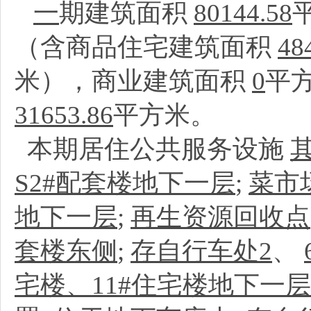
一
期建筑面积
80144.58
（含商品住宅建筑面积
48
米），商业建筑面积
0
平
31653.86
平方米。
本期居住公共服务设施
S2#配套楼地下一层
;
菜市
地下一层
;
再生资源回收点
套楼东侧
;
存自行车处2
、
宅楼、11#住宅楼地下一