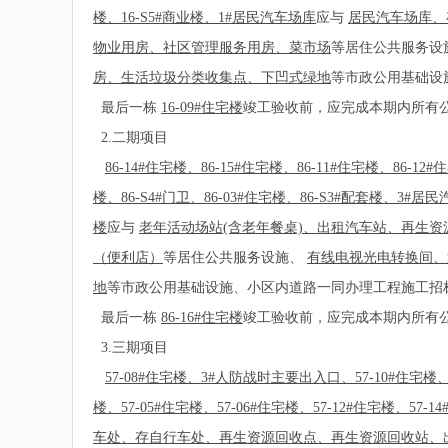
楼、16-S5#商业楼、1#居民汽车场库
应与
居民汽车场库、
物业用房、社区管理服务用房、菜市场
等居住公共服务设
房、生活垃圾分类收集点、下凹式绿地
等市政公用基础设
最后一栋
16-09#住宅楼
竣工验收前，应完成本期内所有
2.二期项目
86-14#住宅楼、86-15#住宅楼、86-11#住宅楼、86-
楼、86-S4#门卫、86-03#住宅楼、86-S3#配套楼、3#居民汽
楼
应与
老年活动场站(含老年餐桌)、出租汽车站、再生
（便利店）
等居住公共服务设施、
有线电视光电转换间、
地
等市政公用基础设施、小区内道路一同办理工程施工招
最后一栋
86-16#住宅楼
竣工验收前，应完成本期内所有
3.三期项目
57-08#住宅楼、3#人防战时主要出入口、57-10#住宅楼、5
楼、57-05#住宅楼、57-06#住宅楼、57-12#住宅楼、57-
车处、存自行车处、再生资源回收点、再生资源回收站、