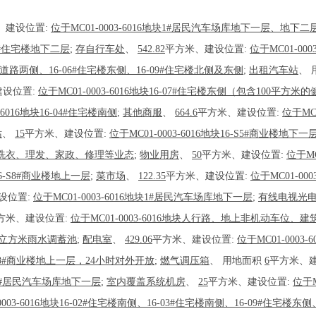
、建设位置:
位于MC01-0003-6016地块1#居民汽车场库地下一层、地下
-04#住宅楼地下二层
;
存自行车处
、
542.82
平方米、建设位置:
位于MC01-00
消防道路两侧、16-06#住宅楼东侧、16-09#住宅楼北侧及东侧
;
出租汽车站
、
建设位置:
位于MC01-0003-6016地块16-07#住宅楼东侧（包含100
3-6016地块16-04#住宅楼南侧
;
其他商服
、
664.6
平方米、建设位置:
位于MC
站
、
15
平方米、建设位置:
位于MC01-0003-6016地块16-S5#商业楼地下一
餐、洗衣、理发、家政、修理等业态
;
物业用房
、
50
平方米、建设位置:
位于MC
块16-S8#商业楼地上一层
;
菜市场
、
122.35
平方米、建设位置:
位于MC01-00
设位置:
位于MC01-0003-6016地块1#居民汽车场库地下一层
;
有线电视光
方米、建设位置:
位于MC01-0003-6016地块人行路、地上非机动车位
650立方米雨水调蓄池
;
配电室
、
429.06
平方米、建设位置:
位于MC01-000
16-S8#商业楼地上一层，24小时对外开放
;
燃气调压箱
、
用地面积
6
平方米、
地块1#居民汽车场库地下一层
;
室内覆盖系统机房
、
25
平方米、建设位置:
位于M
0003-6016地块16-02#住宅楼南侧、16-03#住宅楼南侧、16-09#住宅楼东