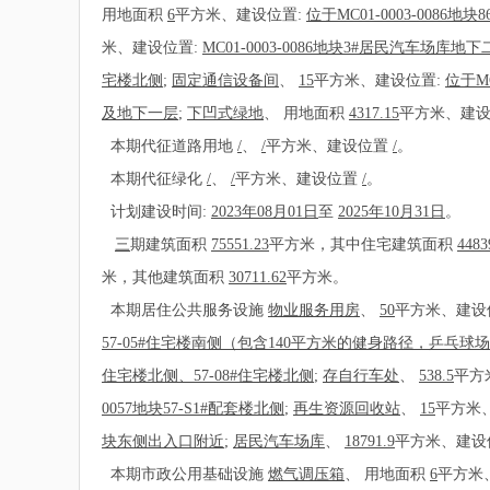
用地面积
6
平方米、建设位置:
位于MC01-0003-0086地块
米、建设位置:
MC01-0003-0086地块3#居民汽车场库地下
宅楼北侧
;
固定通信设备间
、
15
平方米、建设位置:
位于M
及地下一层
;
下凹式绿地
、
用地面积
4317.15
平方米、建设
本期代征道路用地
/
、
/
平方米、建设位置
/
。
本期代征绿化
/
、
/
平方米、建设位置
/
。
计划建设时间:
2023年08月01日
至
2025年10月31日
。
三
期建筑面积
75551.23
平方米，其中住宅建筑面积
4483
米，其他建筑面积
30711.62
平方米。
本期居住公共服务设施
物业服务用房
、
50
平方米、建设
57-05#住宅楼南侧（包含140平方米的健身路径，乒乓
住宅楼北侧、57-08#住宅楼北侧
;
存自行车处
、
538.5
平方
0057地块57-S1#配套楼北侧
;
再生资源回收站
、
15
平方米
块东侧出入口附近
;
居民汽车场库
、
18791.9
平方米、建设
本期市政公用基础设施
燃气调压箱
、
用地面积
6
平方米