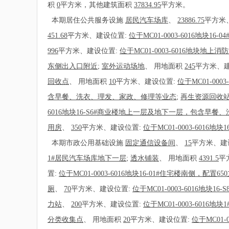
积
0
平方米，其他建筑面积
37834.95
平方米。
本期居住公共服务设施
居民汽车场库
、
23886.75
平方米
451.68
平方米、建设位置:
位于MC01-0003-6016地块16
996
平方米、建设位置:
位于MC01-0003-6016地块地上
东侧出入口附近
;
室外运动场地
、
用地面积
245
平方米、
回收点
、
用地面积
10
平方米、建设位置:
位于MC01-000
含早餐、洗衣、理发、家政、修理等业态
;
再生资源回收
6016地块16-S6#商业楼地上一层及地下一层，包含早
用房
、
350
平方米、建设位置:
位于MC01-0003-6016地
本期市政公用基础设施
固定通信设备间
、
15
平方米、建
1#居民汽车场库地下一层
;
透水铺装
、
用地面积
4391.5
平
置:
位于MC01-0003-6016地块16-01#住宅楼南侧，配置
厕
、
70
平方米、建设位置:
位于MC01-0003-6016地块
力站
、
200
平方米、建设位置:
位于MC01-0003-6016
分类收集点
、
用地面积
20
平方米、建设位置:
位于MC01-