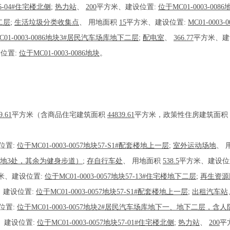
86-04#住宅楼北侧
;
热力站
、
200
平方米、建设位置:
位于MC01-0003-0
二层
;
生活垃圾分类收集点
、
用地面积
15
平方米、建设位置:
MC01-000
C01-0003-0086地块3#居民汽车场库地下二层
;
配电室
、
366.77
平方米、建
位置:
位于MC01-0003-0086地块
。
9.61
平方米（含商品住宅建筑面积
44839.61
平方米，政策性住房建筑面积
位置:
位于MC01-0003-0057地块57-S1#配套楼地上一层
;
室外运动场地
、
球场地3处，其余为健身步道）
;
存自行车处
、
用地面积
538.5
平方米、建设位
米、建设位置:
位于MC01-0003-0057地块57-13#住宅楼地下二层
;
再生资源
、建设位置:
位于MC01-0003-0057地块57-S1#配套楼地上一层
;
出租汽车站
位置:
位于MC01-0003-0057地块2#居民汽车场库地下一、地下二层，含人防
、建设位置:
位于MC01-0003-0057地块57-01#住宅楼北侧
;
热力站
、
200
平