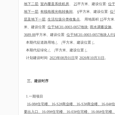
地下二层
;
室内覆盖系统机房
、
25
平方米、建设位置:
位于
地下一层
;
有线电视光电转换间
、
6
平方米、建设位置:
位
层及地下一层
;
生活垃圾分类收集点
、
用地面积
15
平方米
米、建设位置:
位于MC01-0003-0057地块
;
雨水调蓄设施
3689.88
平方米、建设位置:
位于MC01-0003-005
本期代征道路用地
/
、
/
平方米、建设位置
/
。
本期代征绿化
/
、
/
平方米、建设位置
/
。
计划建设时间:
2023年08月01日
至
2026年10月31日
。
三、建设时序
1.一期项目
16-08#住宅楼、16-S2#商业楼、16-S3#商业楼、16-04
要出入口、16-09#住宅楼、16-03#住宅楼、16-06#住宅楼、