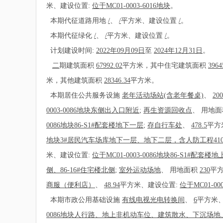
米、建设位置:
位于MC01-0003-6016地块
。
本期代征道路用地
/
、
/
平方米、建设位置
/
。
本期代征绿化
/
、
/
平方米、建设位置
/
。
计划建设时间:
2022年09月09日
至
2024年12月31日
。
二
期建筑面积
67992.02
平方米，其中住宅建筑面积
3964
米，其他建筑面积
28346.34
平方米。
本期居住公共服务设施
老年活动场站(含老年餐桌)
、
200
0003-0086地块东侧出入口附近
;
再生资源回收点
、
用地
0086地块86-S1#配套楼地下一层
;
存自行车处
、
478.5
平方
地块3#居民汽车场库地下一层、地下二层，含人防工程4102
米、建设位置:
位于MC01-0003-0086地块86-S1#配
侧、86-16#住宅楼北侧
;
室外运动场地
、
用地面积
230
平
商服（便利店）
、
48.94
平方米、建设位置:
位于MC01-00
本期市政公用基础设施
有线电视光电转换间
、
6
平方米
0086地块人行路、地上非机动车位、建筑散水、下沉场