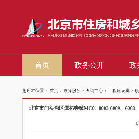
您所在位置：
首页
>
政务服务
>
查询中心
>
工程建设类
>
项
北京市门头沟区潭柘寺镇MC01-0003-6009、6