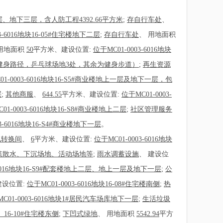
二层、地下三层，含人防工程4392.66平方米
;
存自行车处
、
03-6016地块16-05#住宅楼地下二层
;
存自行车处
、
用地面积
用地面积
50
平方米、建设位置:
位于MC01-0003-6016地块
平方米的健身路径，乒乓球场地3处，其余为健身步道）
;
再生资源
01-0003-6016地块16-S5#商业楼地上一层及地下一层，包
层
;
其他商服
、
644.55
平方米、建设位置:
位于MC01-0003-
01-0003-6016地块16-S8#商业楼地上二层
;
社区管理服务
03-6016地块16-S4#商业楼地下一层
。
电转换间
、
6
平方米、建设位置:
位于MC01-0003-6016地块
、建筑散水、下沉场地、活动场地等
;
雨水调蓄设施
、
建设位
3-6016地块16-S9#配套楼地上二层、地上一层及地下一层
;
公
建设位置:
位于MC01-0003-6016地块16-08#住宅楼南侧
;
热
C01-0003-6016地块1#居民汽车场库地下一层
;
生活垃圾
侧、16-10#住宅楼东侧
;
下凹式绿地
、
用地面积
5542.94
平方