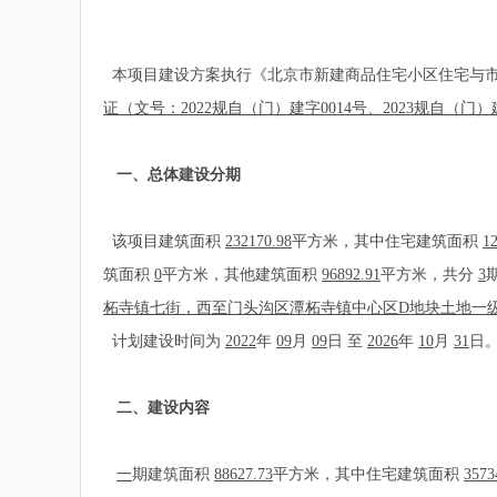
本项目建设方案执行《北京市新建商品住宅小区住宅与市政
证（文号：2022规自（门）建字0014号、2023规自（门）
一、总体建设分期
该项目建筑面积
232170.98
平方米，其中住宅建筑面积
1
筑面积
0
平方米，其他建筑面积
96892.91
平方米，共分
3
柘寺镇七街，西至门头沟区潭柘寺镇中心区D地块土地一
计划建设时间为
2022
年
09
月
09
日 至
2026
年
10
月
31
日
二、建设内容
一
期建筑面积
88627.73
平方米，其中住宅建筑面积
3573