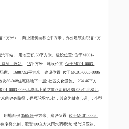
0
平方米），商业建筑面积
0
平方米，办公建筑面积
0
平方
租汽车站
、
用地面积
50
平方米、建设位置:
位于MC01-
生资源回收站
、
15
平方米、建设位置:
位于MC01-0003-
场库
、
16887.92
平方米、建设位置:
位于MC01-0003-0086
86地块86-04#住宅楼地下一层
;
社区文化设施
、
264.46
平方
C01-0003-0086地块地上消防道路两侧及86-05#住宅楼北
含130平方米的健身路径，乒乓球场地3处，其余为健身步道）
;
小型
、
用地面积
3565.86
平方米、建设位置:
位于MC01-0003-
86-14#住宅楼北侧，配置400立方米雨水调蓄池
;
燃气调压箱
、