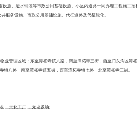
蓄设施、透水铺装
等市政公用基础设施、小区内道路一同办理工程施工招
公共服务设施、市政公用基础设施、代征道路及代征绿化。
块物业管理区域：东至潭柘寺镇六路，南至潭柘寺三街，西至门头沟区潭柘
柘寺镇八路，南至潭柘寺镇五街，西至潭柘寺镇七路，北至潭柘寺三街
。
地
，无化工厂
，无垃圾场
;