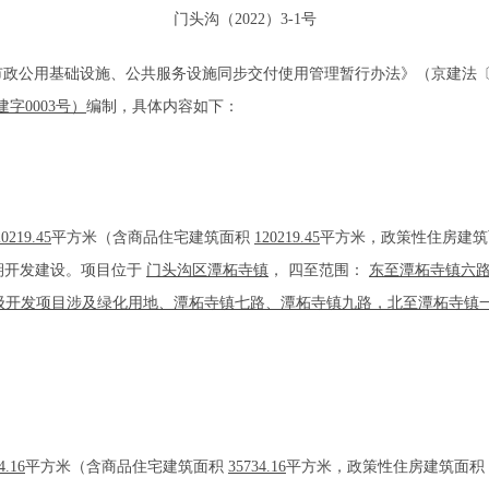
门头沟（2022）3-1号
公用基础设施、公共服务设施同步交付使用管理暂行办法》（京建法〔20
建字0003号）
编制，具体内容如下：
20219.45
平方米（含商品住宅建筑面积
120219.45
平方米，政策性住房建
期开发建设。项目位于
门头沟区潭柘寺镇
， 四至范围：
东至潭柘寺镇六
级开发项目涉及绿化用地、潭柘寺镇七路、潭柘寺镇九路，北至潭柘寺镇
。
4.16
平方米（含商品住宅建筑面积
35734.16
平方米，政策性住房建筑面积