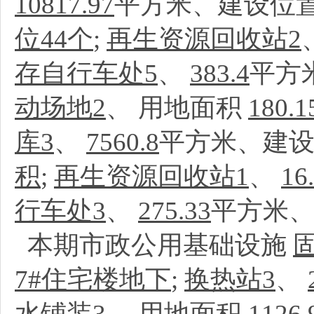
10817.97
平方米、建设位置
位44个
;
再生资源回收站2
存自行车处5
、
383.4
平方
动场地2
、
用地面积
180.1
库3
、
7560.8
平方米、建设
积
;
再生资源回收站1
、
16
行车处3
、
275.33
平方米、
本期市政公用基础设施
7#住宅楼地下
;
换热站3
、
水铺装3
、
用地面积
1126.