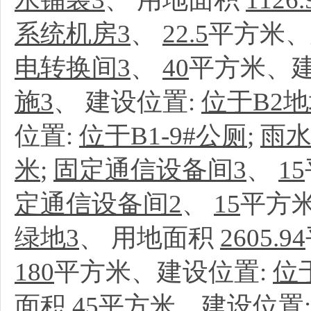
系统机房3
、
22.5
平方米、
电转换间3
、
40
平方米、建
施3
、
建设位置:
位于B2地
位置:
位于B1-9#公厕
;
雨水
米
;
固定通信设备间3
、
15
定通信设备间2
、
15
平方
绿地3
、
用地面积
2605.94
180
平方米、建设位置:
位
面积
45
平方米、建设位置