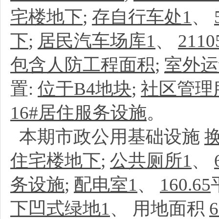
宅楼地下
;
存自行车处1
、
下
;
居民汽车场库1
、
2110
包含人防工程面积
;
室外运
置:
位于B4地块
;
社区管理
16#居住服务设施
。
本期市政公用基础设施
住宅楼地下
;
公共厕所1
、
务设施
;
配电室1
、
160.65
下凹式绿地1
、
用地面积
6