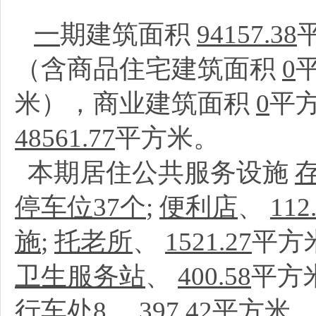
一
期建筑面积
94157.38
（含商品住宅建筑面积
0
米），商业建筑面积
0
平
48561.77
平方米。
本期居住公共服务设施
停车位37个
;
便利店
、
112
施
;
托老所
、
1521.27
平方
卫生服务站
、
400.58
平方
行车处8
、
397.42
平方米、