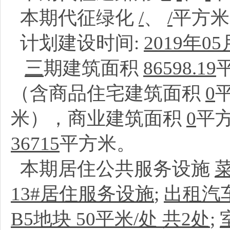
本期代征绿化
/
、
/
平方
计划建设时间:
2019年05
三
期建筑面积
86598.19
（含商品住宅建筑面积
0
米），商业建筑面积
0
平
36715
平方米。
本期居住公共服务设施
13#居住服务设施
;
出租汽
B5地块 50平米/处 共2处
;