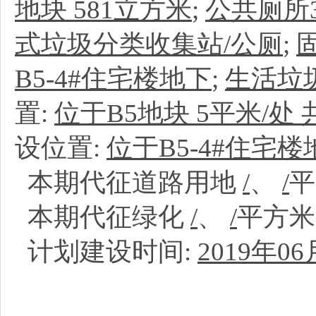
地块 581立方米
;
公共厕所
式垃圾分类收集站/公厕
;
B5-4#住宅楼地下
;
生活垃
置:
位于B5地块 5平米/处 
设位置:
位于B5-4#住宅楼
本期代征道路用地
/
、
/
本期代征绿化
/
、
/
平方
计划建设时间:
2019年06