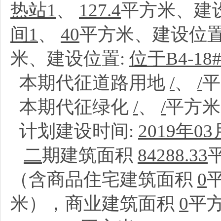
热站1
、
127.4
平方米、建
间1
、
40
平方米、建设位置
米、建设位置:
位于B4-1
本期代征道路用地
/
、
/
本期代征绿化
/
、
/
平方
计划建设时间:
2019年03
二
期建筑面积
84288.33
（含商品住宅建筑面积
0
米），商业建筑面积
0
平