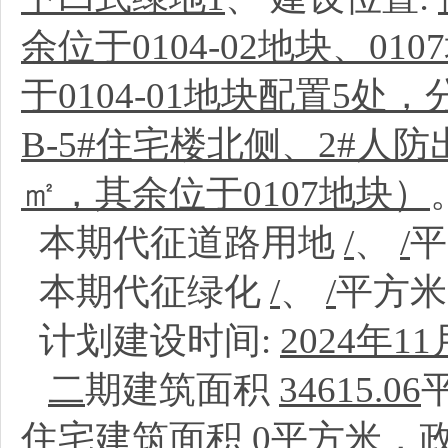
余位于0104-02地块、01
于0104-01地块配置5处
B-5#住宅楼北侧、2#人
㎡，其余位于0107地块）
本期代征道路用地
/
、
/
本期代征绿化
/
、
/
平方
计划建设时间:
2024年11
二
期建筑面积
34615.06
住宅建筑面积
0
平方米，