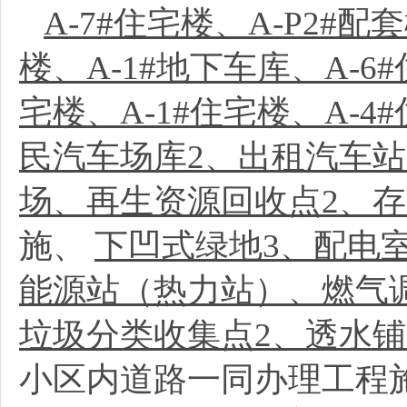
A-7#住宅楼、A-P2#配
楼、A-1#地下车库、A-6#
宅楼、A-1#住宅楼、A-4
民汽车场库2、出租汽车站
场、再生资源回收点2、存
施、
下凹式绿地3、配电
能源站（热力站）、燃气
垃圾分类收集点2、透水铺
小区内道路一同办理工程