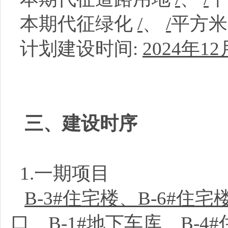
本期代征绿化
/
、
/
平方
计划建设时间:
2024年12
三、建设时序
1.一期项目
B-3#住宅楼、B-6#住宅
口、B-1#地下车库、B-4#