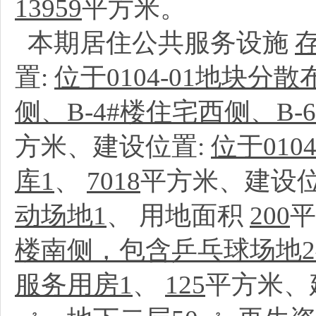
13959
平方米。
本期居住公共服务设施
置:
位于0104-01地块分
侧、B-4#楼住宅西侧、B
方米、建设位置:
位于010
库1
、
7018
平方米、建设位
动场地1
、
用地面积
200
平
楼南侧，包含乒乓球场地
服务用房1
、
125
平方米、