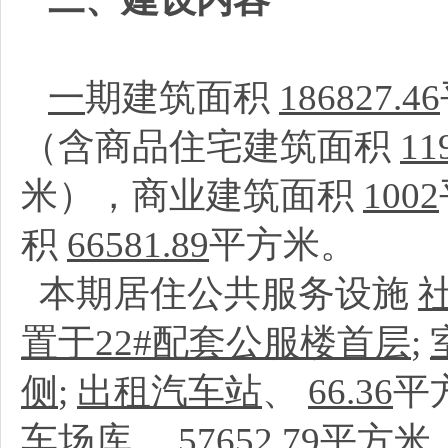
一
期建筑面积
186827.46
（含商品住宅建筑面积
11
米），商业建筑面积
1002
积
66581.89
平方米。
本期居住公共服务设施
置于22#配套公服楼首层
;
侧
;
出租汽车站
、
66.36
平
车场库
、
57652.79
平方米