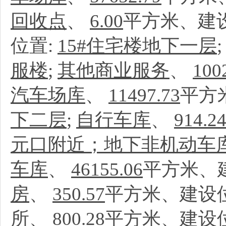
回收点
、
6.00
平方米、建
位置:
15#住宅楼地下一层
服楼
;
其他商业服务
、
100
汽车场库
、
11497.73
平方
下二层
;
自行车库
、
914.2
元口附近；地下非机动车库
车库
、
46155.06
平方米、
房
、
350.57
平方米、建设
所
、
800.28
平方米、建设