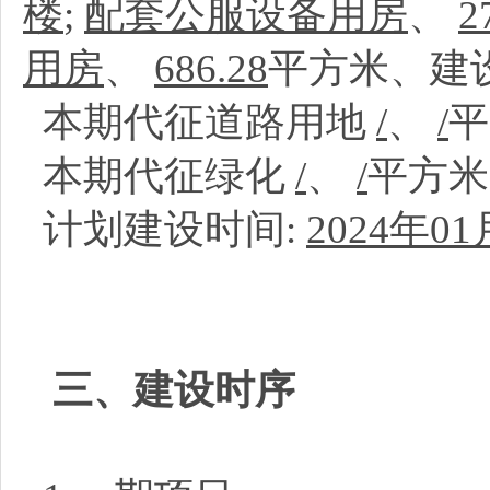
楼
;
配套公服设备用房
、
2
用房
、
686.28
平方米、建
本期代征道路用地
/
、
/
本期代征绿化
/
、
/
平方
计划建设时间:
2024年01
三、建设时序