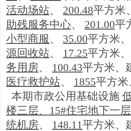
活动场站
、
200.48
平方米
助残服务中心
、
201.00
平
小型商服
、
35.00
平方米、
源回收站
、
17.25
平方米、
务用房
、
100.43
平方米、
医疗救护站
、
1855
平方米
本期市政公用基础设施
楼三层、15#住宅地下一层
统机房
、
148.11
平方米、