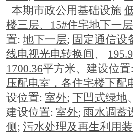
本期市政公用基础设施
楼三层、15#住宅地下一层
置:
地下一层
;
固定通信设
线电视光电转换间
、
195.
1700.36
平方米、建设位置
压配电室，各住宅楼下配
设位置:
室外
;
下凹式绿地
建设位置:
室外
;
雨水调蓄
侧
;
污水处理及再生利用装