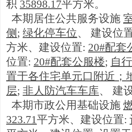
积
35898.17
平方米。
本期居住公共服务设施
侧
;
绿化停车位
、
建设位置
方米、建设位置:
20#配
位置:
20#配套公服楼
;
自
置于各住宅单元口附近；地
层
;
非人防汽车车库
、
建
本期市政公用基础设施
323.71
平方米、建设位置: