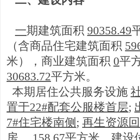
一
期建筑面积
90358.49
（含商品住宅建筑面积
59
米），商业建筑面积
0
平
30683.72
平方米。
本期居住公共服务设施
置于22#配套公服楼首层
;
7#住宅楼南侧
;
再生资源回
房
、
158.67
平方米、建设