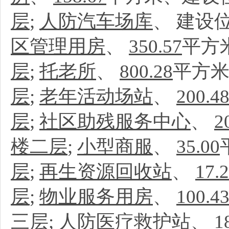
层
;
人防汽车场库
、
建设位
区管理用房
、
350.57
平方
层
;
托老所
、
800.28
平方米
层
;
老年活动场站
、
200.4
层
;
社区助残服务中心
、
2
楼二层
;
小型商服
、
35.00
层
;
再生资源回收站
、
17.
层
;
物业服务用房
、
100.4
三层
;
人防医疗救护站
、
1