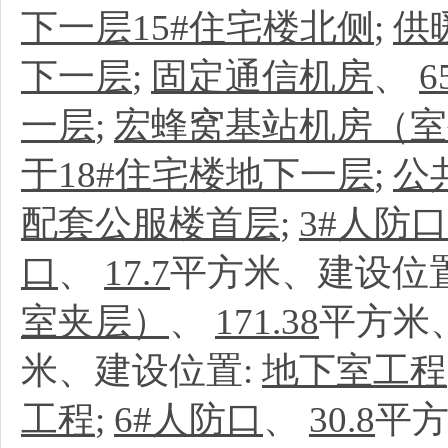
下一层15#住宅楼北侧
;
供
下一层
;
固定通信机房
、
6
一层
;
宏蜂窝基站机房（室
于18#住宅楼地下一层
;
公
配套公服楼首层
;
3#人防口
口
、
17.7
平方米、建设位
室夹层）
、
171.38
平方米
米、建设位置:
地下室工程
工程
;
6#人防口
、
30.8
平方