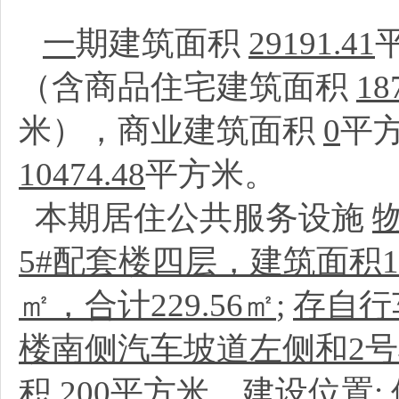
一
期建筑面积
29191.41
（含商品住宅建筑面积
18
米），商业建筑面积
0
平
10474.48
平方米。
本期居住公共服务设施
5#配套楼四层，建筑面积18
㎡，合计229.56㎡
;
存自行
楼南侧汽车坡道左侧和2
积
200
平方米、建设位置: