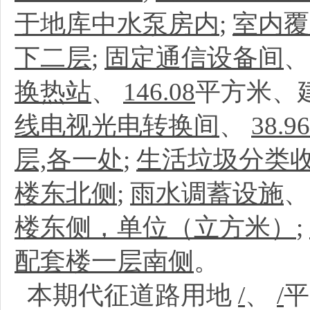
于地库中水泵房内
;
室内覆
下二层
;
固定通信设备间
换热站
、
146.08
平方米、
线电视光电转换间
、
38.96
层,各一处
;
生活垃圾分类
楼东北侧
;
雨水调蓄设施
楼东侧，单位（立方米）
;
配套楼一层南侧
。
本期代征道路用地
/
、
/