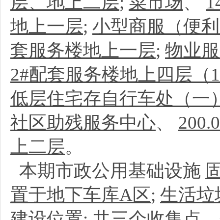
层、地上二层
;
菜市场
、
1
地上一层
;
小型商服（便利
套服务楼地上一层
;
物业服
2#配套服务楼地上四层（10
低层住宅存自行车处（一
社区助残服务中心
、
200.
上二层
。
本期市政公用基础设施
置于地下车库A区
;
生活垃
建设位置:
共三个收集点，