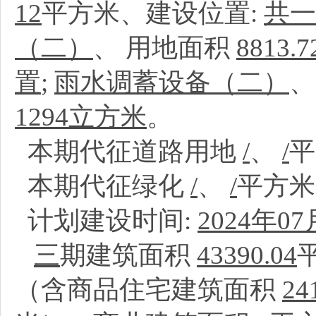
12
平方米、建设位置:
共一
（二）
、
用地面积
8813.7
置
;
雨水调蓄设备（二）
1294立方米
。
本期代征道路用地
/
、
/
本期代征绿化
/
、
/
平方
计划建设时间:
2024年07
三
期建筑面积
43390.04
（含商品住宅建筑面积
24