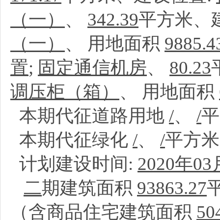
（一）
、
342.39
平方米、
（一）
、
用地面积
9885.4
置
;
固定通信机房
、
80.23
调压柜（箱）
、
用地面积
本期代征道路用地
/
、
/
本期代征绿化
/
、
/
平方
计划建设时间:
2020年03
二
期建筑面积
93863.27
（含商品住宅建筑面积
50