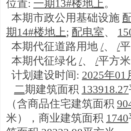
位置:
一期13#楼地上
。
本期市政公用基础设施
期14#楼地上
;
配电室
、
15
本期代征道路用地
/
、
/
本期代征绿化
/
、
/
平方
计划建设时间:
2025年01
二
期建筑面积
133918.27
（含商品住宅建筑面积
90
米），商业建筑面积
1740