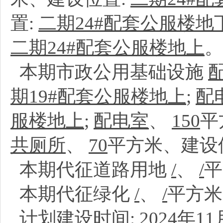
置:
二期24#配套公服楼地
二期24#配套公服楼地上
。
本期市政公用基础设施
期19#配套公服楼地上
;
配
服楼地上
;
配电室
、
150
平
共厕所
、
70
平方米、建设
本期代征道路用地
/
、
/
本期代征绿化
/
、
/
平方
计划建设时间:
2024年11