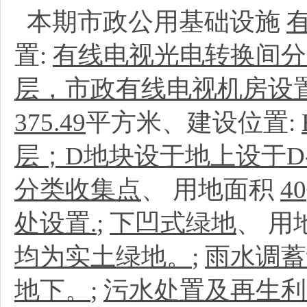
本期市政公用基础设施
置:
有线电视光电转换间分别
层，市政有线电视机房设置
375.49
平方米、建设位置:
层；D地块设于地上设于D
分类收集点
、
用地面积
40
处设置.
;
下凹式绿地
、
用
均为实土绿地。
;
雨水调蓄
地下。
;
污水处置及再生利