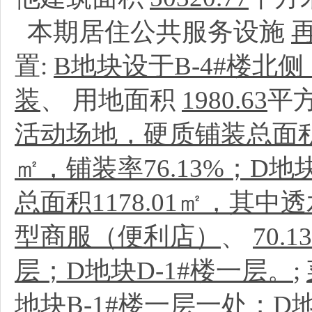
本期居住公共服务设施
置:
B地块设于B-4#楼北
装
、
用地面积
1980.63
平
活动场地，硬质铺装总面积13
㎡，铺装率76.13%；
总面积1178.01㎡，其中透
型商服（便利店）
、
70.13
层；D地块D-1#楼一层。
;
地块B-1#楼一层一处；D