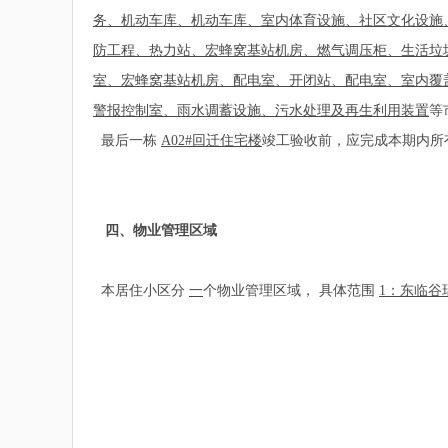
务、机动车库、机动车库、室内体育设施、社区文化设施
防工程、热力站、宏蜂窝基站机房、燃气调压柜、生活垃
室、宏蜂窝基站机房、配电室、开闭站、配电室、室内覆
警报控制室、雨水调蓄设施、污水处理及再生利用装置
等
最后一栋
A02#回迁住宅楼
竣工验收前，应完成本期内所
四、物业管理区域
本居住小区分
一
个物业管理区域， 具体范围
1：东临谷