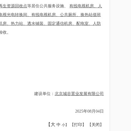
再生资源回收点
等居住公共服务设施、
有线电视机房、人
电视光电转换间、有线电视机房、公共厕所、换热站值班
机房、热力站、透水铺装、固定通信机房、配电室、人防
验收。
建设单位：
北京城谷置业发展有限公司
2025年08月04日
【大
中
【
打印
】 【
关闭
】
小】