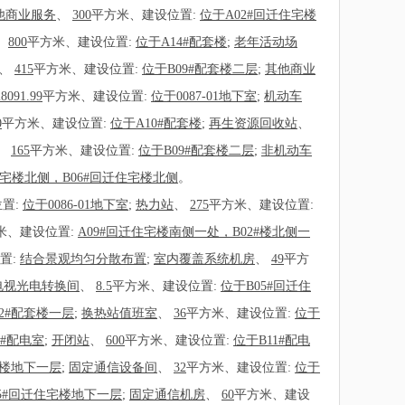
他商业服务
、
300
平方米、建设位置:
位于A02#回迁住宅楼
、
800
平方米、建设位置:
位于A14#配套楼
;
老年活动场
、
415
平方米、建设位置:
位于B09#配套楼二层
;
其他商业
28091.99
平方米、建设位置:
位于0087-01地下室
;
机动车
0
平方米、建设位置:
位于A10#配套楼
;
再生资源回收站
、
、
165
平方米、建设位置:
位于B09#配套楼二层
;
非机动车
住宅楼北侧，B06#回迁住宅楼北侧
。
置:
位于0086-01地下室
;
热力站
、
275
平方米、建设位置:
米、建设位置:
A09#回迁住宅楼南侧一处，B02#楼北侧一
置:
结合景观均匀分散布置
;
室内覆盖系统机房
、
49
平方
电视光电转换间
、
8.5
平方米、建设位置:
位于B05#回迁住
2#配套楼一层
;
换热站值班室
、
36
平方米、建设位置:
位于
0#配电室
;
开闭站
、
600
平方米、建设位置:
位于B11#配电
宅楼地下一层
;
固定通信设备间
、
32
平方米、建设位置:
位于
5#回迁住宅楼地下一层
;
固定通信机房
、
60
平方米、建设