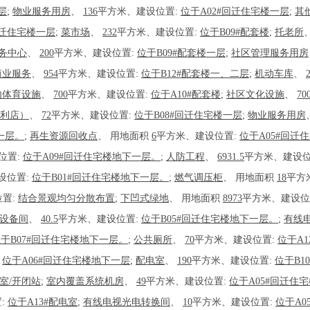
层
;
物业服务用房
、
136
平方米、建设位置:
位于A02#回迁住宅楼一层
;
其
回迁住宅楼一层
;
菜市场
、
232
平方米、建设位置:
位于B09#配套楼
;
托老所
务中心
、
200
平方米、建设位置:
位于B09#配套楼一层
;
社区管理服务用房
商业服务
、
954
平方米、建设位置:
位于B12#配套楼一、二层
;
机动车库
、
内体育设施
、
700
平方米、建设位置:
位于A10#配套楼
;
社区文化设施
、
70
利店）
、
72
平方米、建设位置:
位于B08#回迁住宅楼一层
;
物业服务用房
一层。
;
再生资源回收点
、
用地面积
6
平方米、建设位置:
位于A05#回迁
位置:
位于A09#回迁住宅楼地下一层。
;
人防工程
、
6931.5
平方米、建设位
设位置:
位于B01#回迁住宅楼地下一层。
;
燃气调压柜
、
用地面积
18
平方
置:
结合景观均匀分散布置
;
下凹式绿地
、
用地面积
8973
平方米、建设位
设备间
、
40.5
平方米、建设位置:
位于B05#回迁住宅楼地下一层。
;
有线
于B07#回迁住宅楼地下一层。
;
公共厕所
、
70
平方米、建设位置:
位于A1
:
位于A06#回迁住宅楼地下一层
;
配电室
、
190
平方米、建设位置:
位于B1
电室/开闭站
;
室内覆盖系统机房
、
49
平方米、建设位置:
位于A05#回迁住
:
位于A13#配电室
;
有线电视光电转换间
、
10
平方米、建设位置:
位于A0