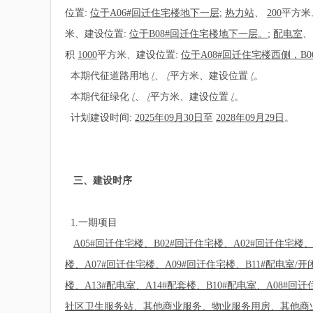
位置:
位于A06#回迁住宅楼地下一层
;
热力站
、
200
平方米
米、建设位置:
位于B08#回迁住宅楼地下一层。
;
配电室
积
1000
平方米、建设位置:
位于A08#回迁住宅楼西侧，B
本期代征道路用地
/
、
/
平方米、建设位置
/
。
本期代征绿化
/
、
/
平方米、建设位置
/
。
计划建设时间:
2025年09月30日
至
2028年09月29日
。
三、建设时序
1.一期项目
A05#回迁住宅楼、B02#回迁住宅楼、A02#回迁住宅楼、B
楼、A07#回迁住宅楼、A09#回迁住宅楼、B11#配电室/开
楼、A13#配电室、A14#配套楼、B10#配电室、A08#回迁
社区卫生服务站、其他商业服务、物业服务用房、其他商