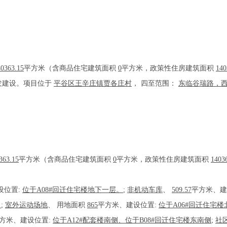
40363.15
平方米（含商品住宅建筑面积
0
平方米，政策性住房建筑面积
140
发建设。项目位于
平谷区王辛庄镇贾各庄村
， 四至范围：
东临谷瑞路，
。
363.15
平方米（含商品住宅建筑面积
0
平方米，政策性住房建筑面积
1403
设位置:
位于A08#回迁住宅楼地下一层。
;
非机动车库
、
509.57
平方米、建
。
;
室外运动场地
、
用地面积
865
平方米、建设位置:
位于A06#回迁住宅
方米、建设位置:
位于A12#配套楼南侧、位于B08#回迁住宅楼东南侧
;
社