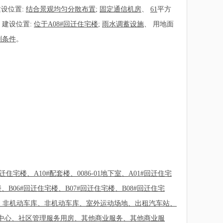
设位置:
结合景观均匀分散布置
;
固定通信机房
、
61
平方
、建设位置:
位于A08#回迁住宅楼
;
雨水调蓄设施
、
用地面
划条件
。
迁住宅楼、A10#配套楼、0086-01地下室、A01#回迁住宅
楼、B06#回迁住宅楼、B07#回迁住宅楼、B08#回迁住宅
、非机动车库、非机动车库、室外运动场地、出租汽车站、
中心、社区管理服务用房、其他商业服务、其他商业服