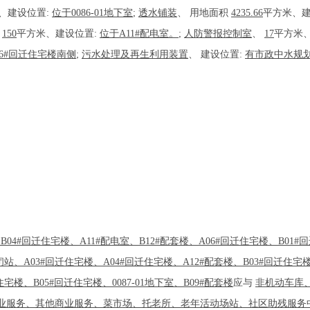
、建设位置:
位于0086-01地下室
;
透水铺装
、
用地面积
4235.66
平方米、建
、
150
平方米、建设位置:
位于A11#配电室。
;
人防警报控制室
、
17
平方米
06#回迁住宅楼南侧
;
污水处理及再生利用装置
、
建设位置:
有市政中水规
04#回迁住宅楼、A11#配电室、B12#配套楼、A06#回迁住宅楼、B01#回
闭站、A03#回迁住宅楼、A04#回迁住宅楼、A12#配套楼、B03#回迁住宅
住宅楼、B05#回迁住宅楼、0087-01地下室、B09#配套楼
应与
非机动车库
业服务、其他商业服务、菜市场、托老所、老年活动场站、社区助残服务