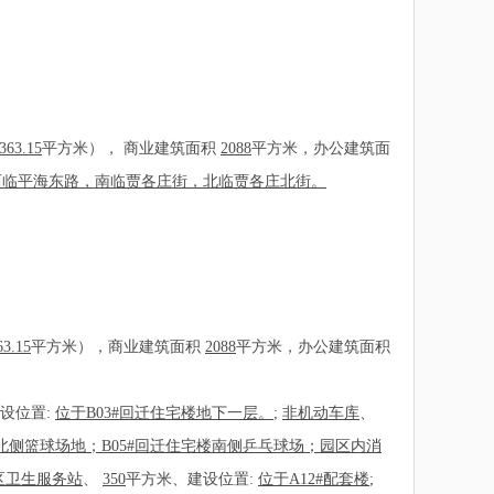
363.15
平方米）， 商业建筑面积
2088
平方米，办公建筑面
西临平海东路，南临贾各庄街，北临贾各庄北街。
63.15
平方米），商业建筑面积
2088
平方米，办公建筑面积
设位置:
位于B03#回迁住宅楼地下一层。
;
非机动车库
、
楼北侧篮球场地；B05#回迁住宅楼南侧乒乓球场；园区内消
区卫生服务站
、
350
平方米、建设位置:
位于A12#配套楼
;