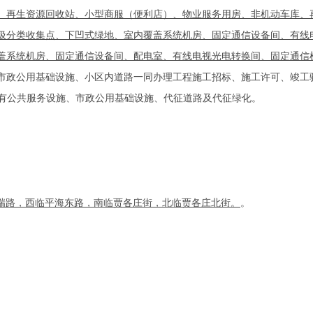
、再生资源回收站、小型商服（便利店）、物业服务用房、非机动车库、
圾分类收集点、下凹式绿地、室内覆盖系统机房、固定通信设备间、有线
盖系统机房、固定通信设备间、配电室、有线电视光电转换间、固定通信
市政公用基础设施、小区内道路一同办理工程施工招标、施工许可、竣工
有公共服务设施、市政公用基础设施、代征道路及代征绿化。
瑞路，西临平海东路，南临贾各庄街，北临贾各庄北街。
。