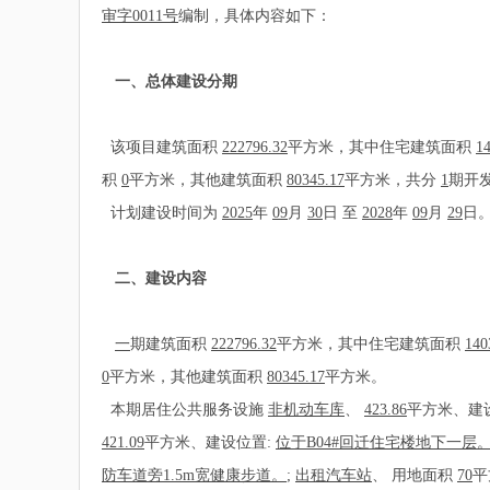
审字0011号
编制，具体内容如下：
一、总体建设分期
该项目建筑面积
222796.32
平方米，其中住宅建筑面积
1
积
0
平方米，其他建筑面积
80345.17
平方米，共分
1
期开
计划建设时间为
2025
年
09
月
30
日 至
2028
年
09
月
29
日
二、建设内容
一
期建筑面积
222796.32
平方米，其中住宅建筑面积
140
0
平方米，其他建筑面积
80345.17
平方米。
本期居住公共服务设施
非机动车库
、
423.86
平方米、建
421.09
平方米、建设位置:
位于B04#回迁住宅楼地下一层
防车道旁1.5m宽健康步道。
;
出租汽车站
、
用地面积
70
平