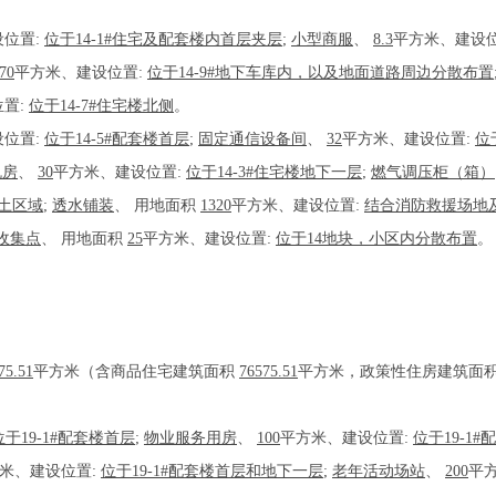
位置:
位于14-1#住宅及配套楼内首层夹层
;
小型商服
、
8.3
平方米、建设
70
平方米、建设位置:
位于14-9#地下车库内，以及地面道路周边分散布置
置:
位于14-7#住宅楼北侧
。
位置:
位于14-5#配套楼首层
;
固定通信设备间
、
32
平方米、建设位置:
位
机房
、
30
平方米、建设位置:
位于14-3#住宅楼地下一层
;
燃气调压柜（箱）
土区域
;
透水铺装
、
用地面积
1320
平方米、建设位置:
结合消防救援场地
收集点
、
用地面积
25
平方米、建设位置:
位于14地块，小区内分散布置
。
75.51
平方米（含商品住宅建筑面积
76575.51
平方米，政策性住房建筑面
位于19-1#配套楼首层
;
物业服务用房
、
100
平方米、建设位置:
位于19-1
米、建设位置:
位于19-1#配套楼首层和地下一层
;
老年活动场站
、
200
平