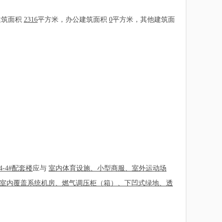
建筑面积
2316
平方米，办公建筑面积
0
平方米，其他建筑面
4-4#配套楼
应与
室内体育设施、小型商服、室外运动场
室内覆盖系统机房、燃气调压柜（箱）、下凹式绿地、透