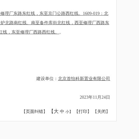
，西至修理厂东路东红线，东至京门公路西红线。1609-019：北
北至四焦炉北路南红线、南至备件库街北红线，西至修理厂西路东
1东红线，东至修理厂西路西红线。
。
建设单位：
北京首怡科新置业有限公司
2023年11月24日
【大
【
页面纠错
】
中
【
打印
】 【
关闭
】
小】