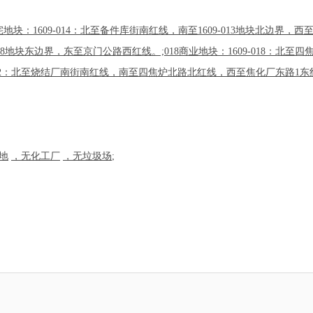
9住宅地块：1609-014：北至备件库街南红线，南至1609-013地块北边界
18地块东边界，东至京门公路西红线。;018商业地块：1609-018：
609-032：北至烧结厂南街南红线，南至四焦炉北路北红线，西至焦化厂东路
地
，无化工厂
，无垃圾场
;