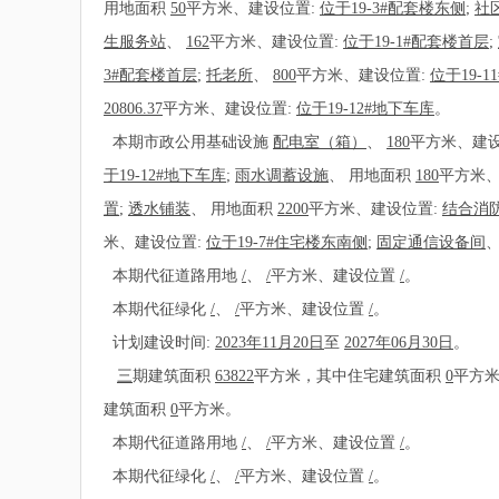
用地面积
50
平方米、建设位置:
位于19-3#配套楼东侧
;
社
生服务站
、
162
平方米、建设位置:
位于19-1#配套楼首层
;
3#配套楼首层
;
托老所
、
800
平方米、建设位置:
位于19-
20806.37
平方米、建设位置:
位于19-12#地下车库
。
本期市政公用基础设施
配电室（箱）
、
180
平方米、建设
于19-12#地下车库
;
雨水调蓄设施
、
用地面积
180
平方米、
置
;
透水铺装
、
用地面积
2200
平方米、建设位置:
结合消
米、建设位置:
位于19-7#住宅楼东南侧
;
固定通信设备间
本期代征道路用地
/
、
/
平方米、建设位置
/
。
本期代征绿化
/
、
/
平方米、建设位置
/
。
计划建设时间:
2023年11月20日
至
2027年06月30日
。
三
期建筑面积
63822
平方米，其中住宅建筑面积
0
平方
建筑面积
0
平方米。
本期代征道路用地
/
、
/
平方米、建设位置
/
。
本期代征绿化
/
、
/
平方米、建设位置
/
。