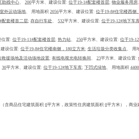
区助残中心
、
200
平方米、建设位置:
位于19-1#配套楼首层
;
物业服务用房
室外运动场地
、
用地面积
2056
平方米、建设位置:
位于19-8#住宅楼西
11#配套楼首二层
;
存自行车处
、
532
平方米、建设位置:
位于19-12#地
位置:
位于19-11#配套楼首层
;
热力站
、
250
平方米、建设位置:
位于19-
建设位置:
位于19-8#住宅楼南侧，180立方米
;
生活垃圾分类收集点
、
用
防救援场地及活动场地设置
;
有线电视光电转换间
、
23
平方米、建设位置:
、
30
平方米、建设位置:
位于19-12#地下车库
;
下凹式绿地
、
用地面积
4400
米（含商品住宅建筑面积
0
平方米，政策性住房建筑面积
0
平方米），商业