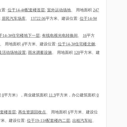
位置:
位于14-4#配套楼首层
;
室外运动场地
、
用地面积
247
;
居民汽车场库
、
13722.06
平方米、建设位置:
位于14-9#
于14-3#住宅楼地下一层
;
有线电视光电转换间
、
16
平方
、
用地面积
4
平方米、建设位置:
位于14-3#住宅楼北侧
;
及活动场地设置
;
雨水调蓄设施
、
用地面积
120
平方米、建
积
0
平方米），商业建筑面积
11.9
平方米，办公建筑面积
0
#配套楼首层
;
再生资源回收点
、
用地面积
6
平方米、建设位
方米、建设位置:
位于19-11#配套楼内二层
;
出租汽车站
、