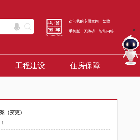
方案（变更）
：
1