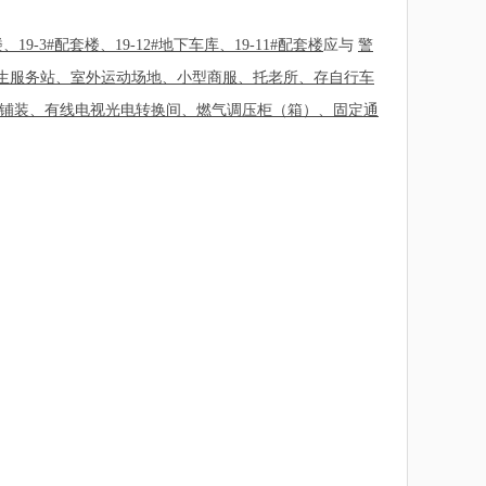
楼、19-3#配套楼、19-12#地下车库、19-11#配套楼
应与
警
生服务站、室外运动场地、小型商服、托老所、存自行车
铺装、有线电视光电转换间、燃气调压柜（箱）、固定通