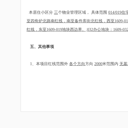
本居住小区分
三
个物业管理区域， 具体范围
014/01
至四焦炉北路南红线，南至备件库街北红线，西至1609-0
红线，东至1609-019地块西边界。;032办公地块：1
五、其他事项
1、本项目红线范围外
各个方向
方向
2000
米范围内
无墓