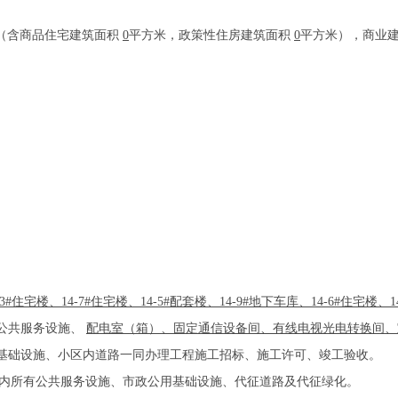
（含商品住宅建筑面积
0
平方米，政策性住房建筑面积
0
平方米），商业
3#住宅楼、14-7#住宅楼、14-5#配套楼、14-9#地下车库、14-6#住宅楼、1
公共服务设施、
配电室（箱）、固定通信设备间、有线电视光电转换间、
基础设施、小区内道路一同办理工程施工招标、施工许可、竣工验收。
内所有公共服务设施、市政公用基础设施、代征道路及代征绿化。