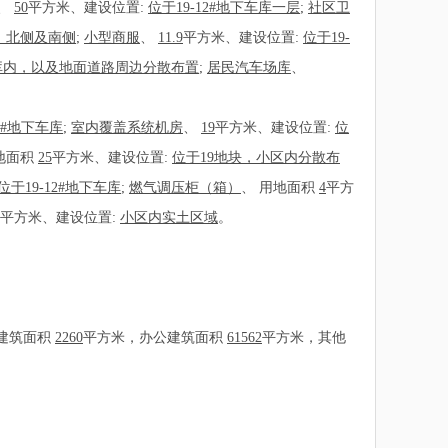
、
50
平方米、建设位置:
位于19-12#地下车库一层
;
社区卫
侧、北侧及南侧
;
小型商服
、
11.9
平方米、建设位置:
位于19-
下车库内，以及地面道路周边分散布置
;
居民汽车场库
、
12#地下车库
;
室内覆盖系统机房
、
19
平方米、建设位置:
位
地面积
25
平方米、建设位置:
位于19地块，小区内分散布
位于19-12#地下车库
;
燃气调压柜（箱）
、
用地面积
4
平方
平方米、建设位置:
小区内实土区域
。
建筑面积
2260
平方米，办公建筑面积
61562
平方米，其他