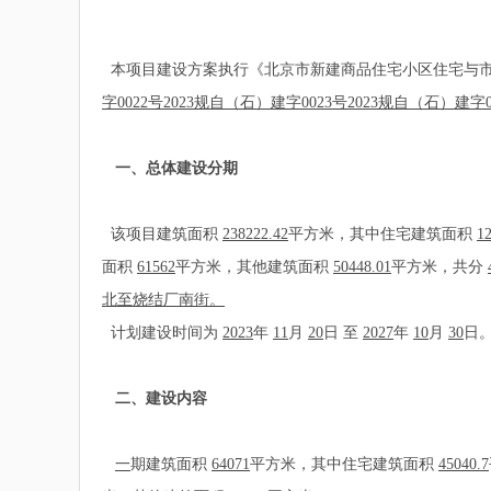
本项目建设方案执行《北京市新建商品住宅小区住宅与市政
字0022号2023规自（石）建字0023号2023规自（石）建字
一、总体建设分期
该项目建筑面积
238222.42
平方米，其中住宅建筑面积
1
面积
61562
平方米，其他建筑面积
50448.01
平方米，共分
北至烧结厂南街。
计划建设时间为
2023
年
11
月
20
日 至
2027
年
10
月
30
日
二、建设内容
一
期建筑面积
64071
平方米，其中住宅建筑面积
45040.7