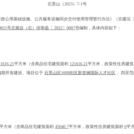
石景山（2023）7-1号
公用基础设施、公共服务设施同步交付使用管理暂行办法》（京建法〔20
0021号京规自（石）供审函〔 2022〕0007号
编制，具体内容如下：
21616.21
平方米（含商品住宅建筑面积
121616.21
平方米，政策性住房建
4
期开发建设。项目位于
石景山区1609街区新首钢国际人才社区
， 四至
。
平方米（含商品住宅建筑面积
45040.7
平方米，政策性住房建筑面积
0
平