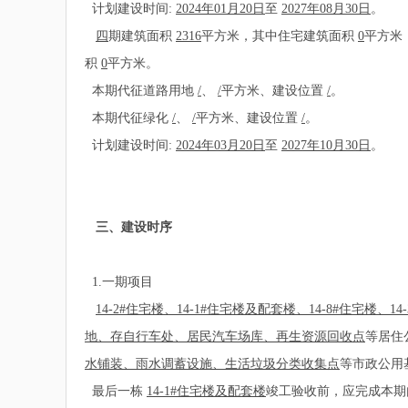
计划建设时间:
2024年01月20日
至
2027年08月30日
。
四
期建筑面积
2316
平方米，其中住宅建筑面积
0
平方米
积
0
平方米。
本期代征道路用地
/
、
/
平方米、建设位置
/
。
本期代征绿化
/
、
/
平方米、建设位置
/
。
计划建设时间:
2024年03月20日
至
2027年10月30日
。
三、建设时序
1.一期项目
14-2#住宅楼、14-1#住宅楼及配套楼、14-8#住宅楼、14-
地、存自行车处、居民汽车场库、再生资源回收点
等居住
水铺装、雨水调蓄设施、生活垃圾分类收集点
等市政公用
最后一栋
14-1#住宅楼及配套楼
竣工验收前，应完成本期