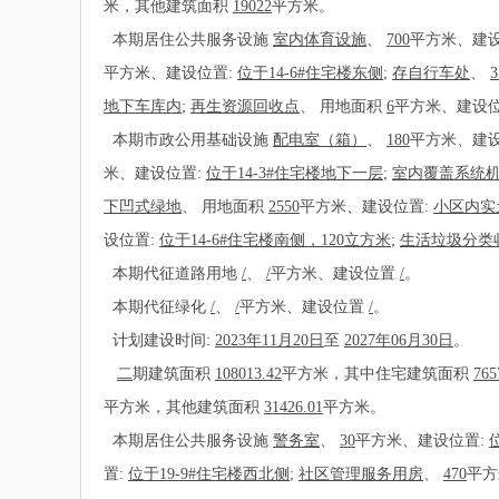
米，其他建筑面积
19022
平方米。
本期居住公共服务设施
室内体育设施
、
700
平方米、建设
平方米、建设位置:
位于14-6#住宅楼东侧
;
存自行车处
、
3
地下车库内
;
再生资源回收点
、
用地面积
6
平方米、建设位
本期市政公用基础设施
配电室（箱）
、
180
平方米、建设
米、建设位置:
位于14-3#住宅楼地下一层
;
室内覆盖系统
下凹式绿地
、
用地面积
2550
平方米、建设位置:
小区内实
设位置:
位于14-6#住宅楼南侧，120立方米
;
生活垃圾分类
本期代征道路用地
/
、
/
平方米、建设位置
/
。
本期代征绿化
/
、
/
平方米、建设位置
/
。
计划建设时间:
2023年11月20日
至
2027年06月30日
。
二
期建筑面积
108013.42
平方米，其中住宅建筑面积
765
平方米，其他建筑面积
31426.01
平方米。
本期居住公共服务设施
警务室
、
30
平方米、建设位置:
置:
位于19-9#住宅楼西北侧
;
社区管理服务用房
、
470
平方