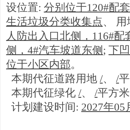
设位置:
分别位于120#配套楼
生活垃圾分类收集点
、
用
人防出入口北侧，116#配
侧，4#汽车坡道东侧
;
下凹
位于小区内部
。
本期代征道路用地
/
、
/
本期代征绿化
/
、
/
平方
计划建设时间:
2027年05