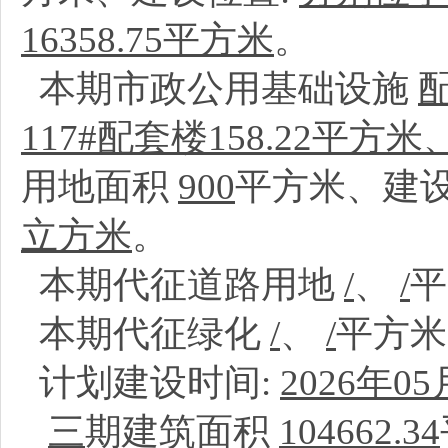
16358.75平方米
。
本期市政公用基础设施
117#配套楼158.22平方米
用地面积
900
平方米、建设
立方米
。
本期代征道路用地
/
、
/
本期代征绿化
/
、
/
平方
计划建设时间:
2026年05
三
期建筑面积
104662.34