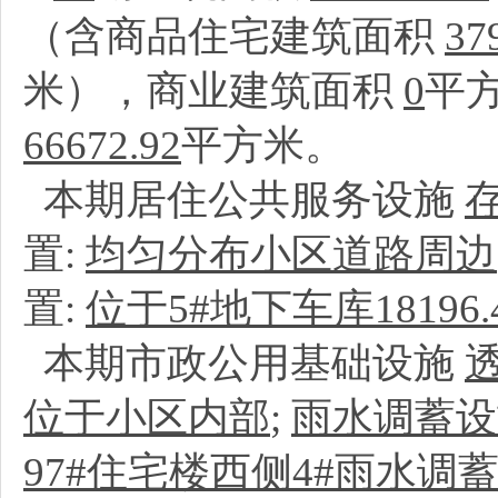
（含商品住宅建筑面积
37
米），商业建筑面积
0
平
66672.92
平方米。
本期居住公共服务设施
置:
均匀分布小区道路周边
置:
位于5#地下车库18196
本期市政公用基础设施
位于小区内部
;
雨水调蓄设
97#住宅楼西侧4#雨水调蓄