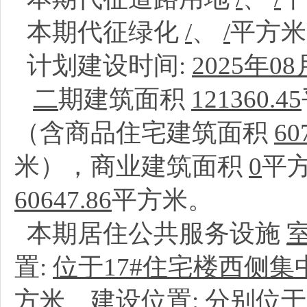
本期代征绿化
/
、
/
平方
计划建设时间:
2025年08
二
期建筑面积
121360.45
（含商品住宅建筑面积
60
米），商业建筑面积
0
平
60647.86
平方米。
本期居住公共服务设施
置:
位于17#住宅楼西侧
方米、建设位置:
分别位于3