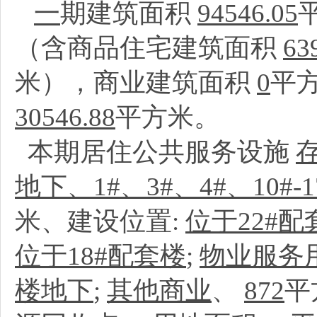
一
期建筑面积
94546.05
（含商品住宅建筑面积
63
米），商业建筑面积
0
平
30546.88
平方米。
本期居住公共服务设施
地下、1#、3#、4#、10#
米、建设位置:
位于22#
位于18#配套楼
;
物业服务
楼地下
;
其他商业
、
872
平