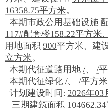
16358.75平方米
。
本期市政公用基础设施
117#配套楼158.22平方米
用地面积
900
平方米、建设
立方米
。
本期代征道路用地
/
、
/
本期代征绿化
/
、
/
平方
计划建设时间:
2026年03
三
期建筑面积
104662.34