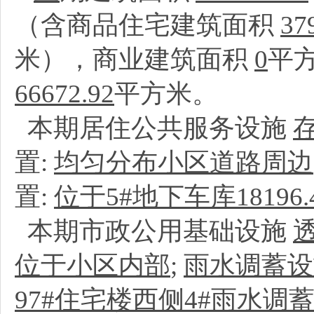
（含商品住宅建筑面积
37
米），商业建筑面积
0
平
66672.92
平方米。
本期居住公共服务设施
置:
均匀分布小区道路周边
置:
位于5#地下车库18196
本期市政公用基础设施
位于小区内部
;
雨水调蓄设
97#住宅楼西侧4#雨水调蓄