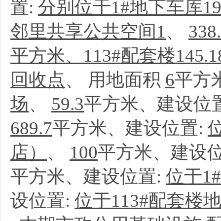
置:
分别位于1#地下车库191
邻里共享公共空间1
、
338
平方米、113#配套楼145.
回收点
、
用地面积
6
平方
场
、
59.3
平方米、建设位
689.7
平方米、建设位置:
店）
、
100
平方米、建设位
平方米、建设位置:
位于1
设位置:
位于113#配套楼