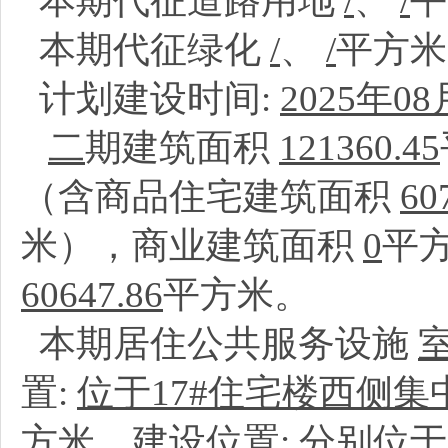
本期代征道路用地
/
、
/
本期代征绿化
/
、
/
平方
计划建设时间:
2025年08
二
期建筑面积
121360.45
（含商品住宅建筑面积
60
米），商业建筑面积
0
平
60647.86
平方米。
本期居住公共服务设施
置:
位于17#住宅楼西侧
方米、建设位置:
分别位于3