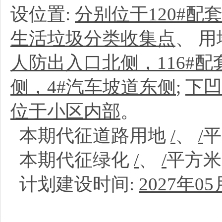
设位置:
分别位于120#配套楼
生活垃圾分类收集点
、
用
人防出入口北侧，116#配
侧，4#汽车坡道东侧
;
下凹
位于小区内部
。
本期代征道路用地
/
、
/
本期代征绿化
/
、
/
平方
计划建设时间:
2027年05