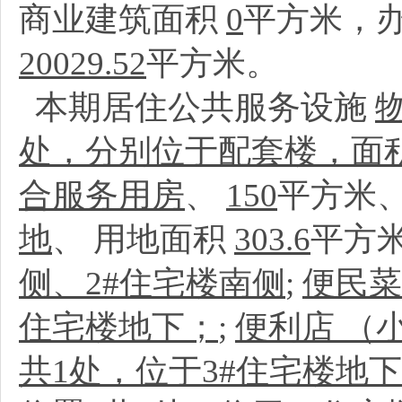
商业建筑面积
0
平方米，
20029.52
平方米。
本期居住公共服务设施
处，分别位于配套楼，面积
合服务用房
、
150
平方米
地
、
用地面积
303.6
平方
侧、2#住宅楼南侧
;
便民菜
住宅楼地下；
;
便利店 （
共1处，位于3#住宅楼地