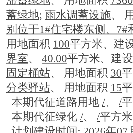
滞蓄绿地
、
用地面积
7360
蓄绿地
;
雨水调蓄设施
、
别位于1#住宅楼东侧、7#
用地面积
100
平方米、建设
界室
、
40.00
平方米、建设
固定桶站
、
用地面积
30
平
分类驿站
、
用地面积
15
平
本期代征道路用地
/
、
/
本期代征绿化
/
、
/
平方
计划建设时间:
2026年07