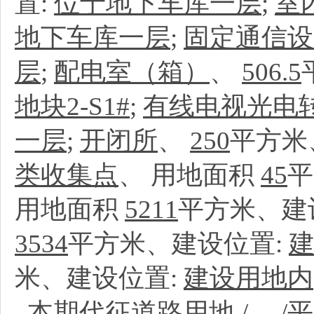
置:
位于地下车库一层
;
室
地下车库一层
;
固定通信设
层
;
配电室（箱）
、
506.5
地块2-S1#
;
有线电视光电
一层
;
开闭所
、
250
平方米
类收集点
、
用地面积
45
平
用地面积
5211
平方米、建
3534
平方米、建设位置:
米、建设位置:
建设用地内
本期代征道路用地
/
、
/