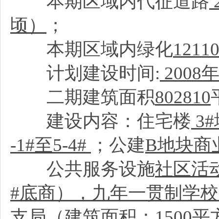
本期区域内代征道路
顷）
；
本期区域内绿化
121
计划建设时间:
2008
年
二期建筑面积
802810
建设内容：住宅楼
3#
-1#至5-4#
；公建
B地块商
公共服务设施
社区活动
#底商），九年一贯制学校
支局（建筑面积：1500平