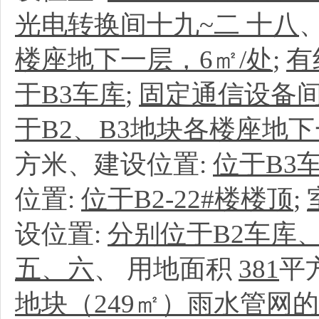
光电转换间十九~二 十八
楼座地下一层，6㎡/处
;
有
于B3车库
;
固定通信设备间
于B2、B3地块各楼座地下
方米、建设位置:
位于B3
位置:
位于B2-22#楼楼顶
;
设位置:
分别位于B2车库、
五、六
、
用地面积
381
平
地块（249㎡）雨水管网