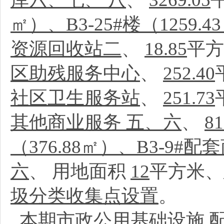
㎡）、B3-25#楼（1259.
资源回收站二
、
18.85
平方
区助残服务中心
、
252.40
社区卫生服务站
、
251.73
其他商业服务 五、六
、
81
（376.88㎡）、B3-9#
六
、
用地面积
12
平方米、
圾分类收集点设置
。
本期市政公用基础设施