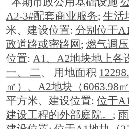
本期市政公用基础设施
A2-3#配套商业服务
;
生活
米、建设位置:
分别位于A1
政道路或密路网
;
燃气调压
位置:
A1、A2地块地上各
一、 二
、
用地面积
12298
㎡）、A2地块（6063.9
平方米、建设位置:
位于A
建设工程的外部庭院。
;
雨
建设位置:
位于A1地块（2