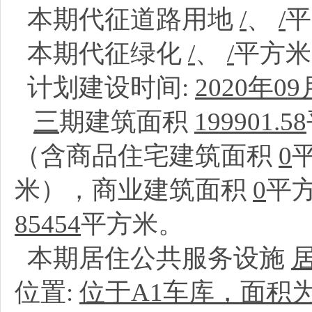
本期代征道路用地
/
、
/
本期代征绿化
/
、
/
平方
计划建设时间:
2020年09
三
期建筑面积
199901.58
（含商品住宅建筑面积
0
米），商业建筑面积
0
平
85454
平方米。
本期居住公共服务设施
位置:
位于A1车库，面积为17