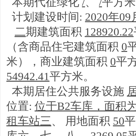
本期代征绿化
/
、
/
平方
计划建设时间:
2020年09
二
期建筑面积
128920.22
（含商品住宅建筑面积
0
米），商业建筑面积
0
平
54942.41
平方米。
本期居住公共服务设施
位置:
位于B2车库，面积为10
租车站三
、
用地面积
50
平
库六、七、 八
、
3269.05