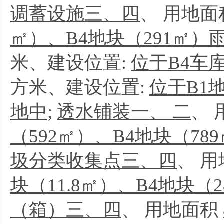
调蓄设施三、四
、
用地面
㎡）、B4地块（291㎡
米、建设位置:
位于B4车
方米、建设位置:
位于B1地
地中
;
透水铺装一、 二
、
（592㎡）、B4地块（7
圾分类收集点三、四
、
用
块（11.8㎡）、B4地块
（箱）三、四
、
用地面积