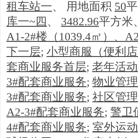
租车站一
、
用地面积
50
平
库一~四
、
3482.96
平方米
A1-2#楼（1039.4㎡）、A
下一层
;
小型商服（便利店
套商业服务首层
;
老年活动
3#配套商业服务
;
物业管理
3#配套商业服务
;
社区管理
A2-3#配套商业服务
;
警卫
4#配套商业服务
;
室外运动