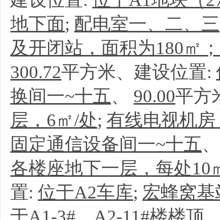
地下面
;
配电室一、二、三
及开闭站，面积为180㎡；
300.72
平方米、建设位置:
换间一~十五
、
90.00
平方
层，6㎡/处
;
有线电视机房
固定通信设备间一~十五
各楼座地下一层，每处10
置:
位于A2车库
;
宏蜂窝基
于A1-3#、A2-11#楼楼顶