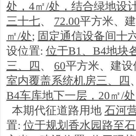
处，4㎡/处，结合绿地设
三十七
、
72.00
平方米、建
㎡/处
;
固定通信设备间十六
设位置:
位于B1、B4地块
三、四
、
60
平方米、建设
室内覆盖系统机房三、四
B4车库地下一层，20㎡/处
本期代征道路用地
石河
置:
位于规划香水园路至石