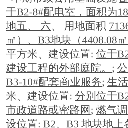
于B2-8#配电室，面积为1
地五、 六
、
用地面积
713
㎡）、B3地块（4408.0
平方米、建设位置:
位于B
建设工程的外部庭院。
;
公
B3-10#配套商业服务
;
生
米、建设位置:
分别位于B2
市政道路或密路网
;
燃气调
设位置:
B2、B3 地块地