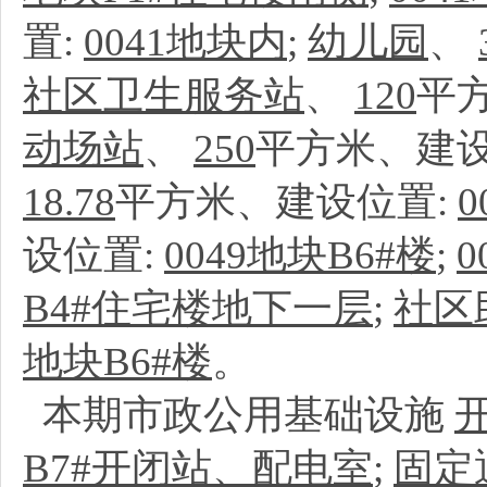
置:
0041地块内
;
幼儿园
、
社区卫生服务站
、
120
平
动场站
、
250
平方米、建设
18.78
平方米、建设位置:
0
设位置:
0049地块B6#楼
;
B4#住宅楼地下一层
;
社区
地块B6#楼
。
本期市政公用基础设施
B7#开闭站、配电室
;
固定