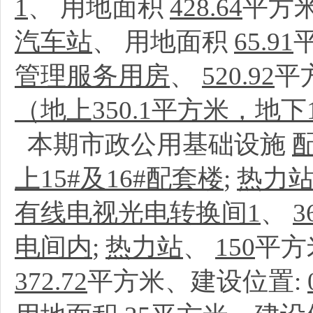
1
、
用地面积
428.64
平方
汽车站
、
用地面积
65.91
管理服务用房
、
520.92
平
（地上350.1平方米，地下1
本期市政公用基础设施
上15#及16#配套楼
;
热力
有线电视光电转换间1
、
3
电间内
;
热力站
、
150
平方
372.72
平方米、建设位置: