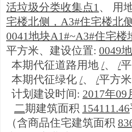
活垃圾分类收集点1
、
用
宅楼北侧，A3#住宅楼北
0041地块A1#~A3#住
平方米、建设位置:
004
本期代征道路用地
/
、
/
本期代征绿化
/
、
/
平方
计划建设时间:
2017年09
二
期建筑面积
154111.46
（含商品住宅建筑面积
83