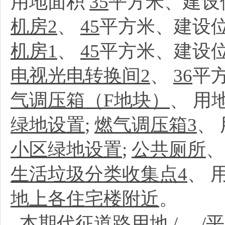
用地面积
35
平方米、建设
机房2
、
45
平方米、建设位
机房1
、
45
平方米、建设位
电视光电转换间2
、
36
平
气调压箱（F地块）
、
用
绿地设置
;
燃气调压箱3
、
小区绿地设置
;
公共厕所
生活垃圾分类收集点4
、
地上各住宅楼附近
。
本期代征道路用地
/
、
/