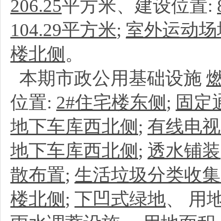
206.25
平方米、建设位置:
104.29平方米
;
室外运动场
楼北侧
。
本期市政公用基础设施
位置:
2#住宅楼东侧
;
固定
地下车库西北侧
;
有线电视
地下车库西北侧
;
透水铺装
散布置
;
生活垃圾分类收集
楼北侧
;
下凹式绿地
、
用