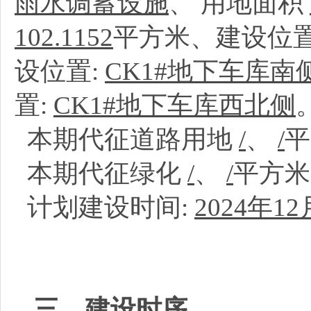
雨水调蓄设施
、
用地面积
102.1152
平方米、建设位置
设位置:
CK1#地下车库南
置:
CK1#地下车库西北侧
本期代征道路用地
/
、
/
本期代征绿化
/
、
/
平方
计划建设时间:
2024年12
三、建设时序