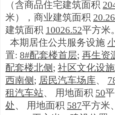
（含商品住宅建筑面积
20
米），商业建筑面积
20.26
建筑面积
10026.52
平方米
本期居住公共服务设施
置:
8#配套楼首层
;
再生资
配套楼北侧
;
社区文化设施
西南侧
;
居民汽车场库
、
7
租汽车站
、
用地面积
50
平
处
、
用地面积
587
平方米