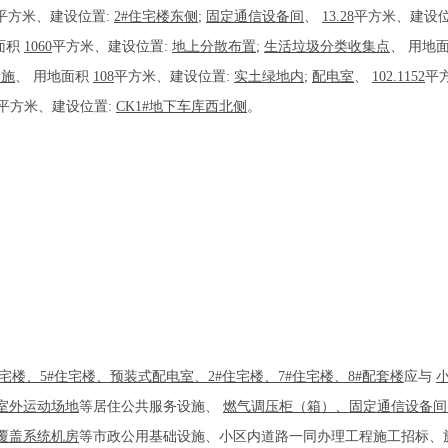
平方米、建设位置:
2#住宅楼东侧
;
固定通信设备间
、
13.28
平方米、建设位
面积
1060
平方米、建设位置:
地上分散布置
;
生活垃圾分类收集点
、
用地
设施
、
用地面积
108
平方米、建设位置:
实土绿地内
;
配电室
、
102.1152
平
平方米、建设位置:
CK1#地下车库西北侧
。
#住宅楼、5#住宅楼、预装式配电室、2#住宅楼、7#住宅楼、8#配套楼
应与
室外运动场地
等居住公共服务设施、
燃气调压柜（箱）、固定通信设备间
覆盖系统机房
等市政公用基础设施、小区内道路一同办理工程施工招标、