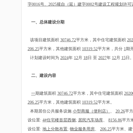
字0016号、2025规自（延）建字0002号建设工程规
一、总体建设分期
该项目建筑面积
30746.72
平方米，其中住宅建筑面积
202
206.25
平方米，其他建筑面积
10319.52
平方米，共分
1
期
计划建设时间为
2024
年
12
月
18
日 至
2027
年
12
月
15
日
二、建设内容
一
期建筑面积
30746.72
平方米，其中住宅建筑面积
2020
206.25
平方米，其他建筑面积
10319.52
平方米。
本期居住公共服务设施
小型商服（便利店）
、
20.26
平方
设位置:
4#住宅楼首层西侧
;
居民汽车场库
、
8156.86
平方
设位置:
地上分散布置
;
物业服务用房
、
206.25
平方米、建