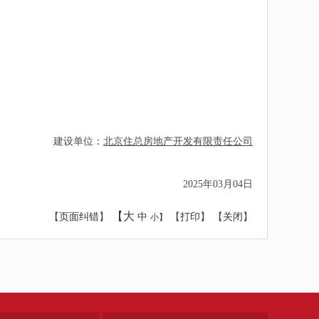
建设单位：
北京住总房地产开发有限责任公司
2025年03月04日
【大
【
页面纠错
】
中
【
打印
】 【
关闭
】
小】