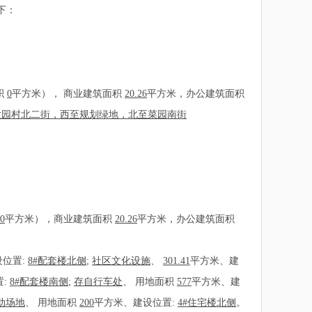
下：
积
0
平方米）， 商业建筑面积
20.26
平方米，办公建筑面积
世园村北二街，西至规划绿地，北至菜园南街
0
平方米），商业建筑面积
20.26
平方米，办公建筑面积
位置:
8#配套楼北侧
;
社区文化设施
、
301.41
平方米、建
置:
8#配套楼南侧
;
存自行车处
、
用地面积
577
平方米、建
动场地
、
用地面积
200
平方米、建设位置:
4#住宅楼北侧
。