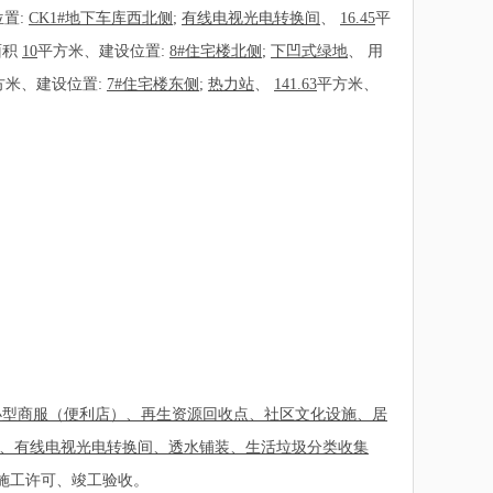
置:
CK1#地下车库西北侧
;
有线电视光电转换间
、
16.45
平
面积
10
平方米、建设位置:
8#住宅楼北侧
;
下凹式绿地
、
用
方米、建设位置:
7#住宅楼东侧
;
热力站
、
141.63
平方米、
小型商服（便利店）、再生资源回收点、社区文化设施、居
、有线电视光电转换间、透水铺装、生活垃圾分类收集
施工许可、竣工验收。