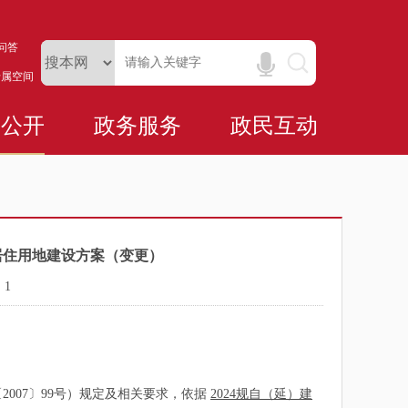
问答
专属空间
务公开
政务服务
政民互动
类居住用地建设方案（变更）
：
1
07〕99号）规定及相关要求，依据
2024规自（延）建