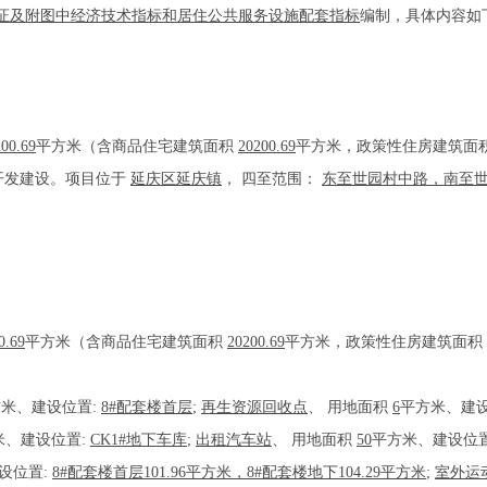
划许可证及附图中经济技术指标和居住公共服务设施配套指标
编制，具体内容如
00.69
平方米（含商品住宅建筑面积
20200.69
平方米，政策性住房建筑面
开发建设。项目位于
延庆区延庆镇
， 四至范围：
东至世园村中路，南至
。
0.69
平方米（含商品住宅建筑面积
20200.69
平方米，政策性住房建筑面积
米、建设位置:
8#配套楼首层
;
再生资源回收点
、
用地面积
6
平方米、建设
米、建设位置:
CK1#地下车库
;
出租汽车站
、
用地面积
50
平方米、建设位
设位置:
8#配套楼首层101.96平方米，8#配套楼地下104.29平方米
;
室外运