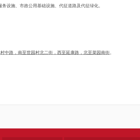
服务设施、市政公用基础设施、代征道路及代征绿化。
园村中路，南至世园村北二街，西至延康路，北至菜园南街
。