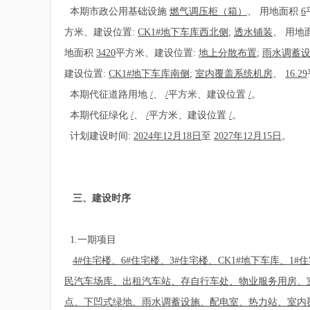
本期市政公用基础设施
燃气调压柜（箱）
、
用地面积
6
方米、建设位置:
CK1#地下车库西北侧
;
透水铺装
、
用地
地面积
3420
平方米、建设位置:
地上分散布置
;
雨水调蓄
建设位置:
CK1#地下车库南侧
;
室内覆盖系统机房
、
16.29
本期代征道路用地
/
、
/
平方米、建设位置
/
。
本期代征绿化
/
、
/
平方米、建设位置
/
。
计划建设时间:
2024年12月18日
至
2027年12月15日
。
三、建设时序
1.一期项目
4#住宅楼、6#住宅楼、3#住宅楼、CK1#地下车库、1
民汽车场库、出租汽车站、存自行车处、物业服务用房、
点、下凹式绿地、雨水调蓄设施、配电室、热力站、室内