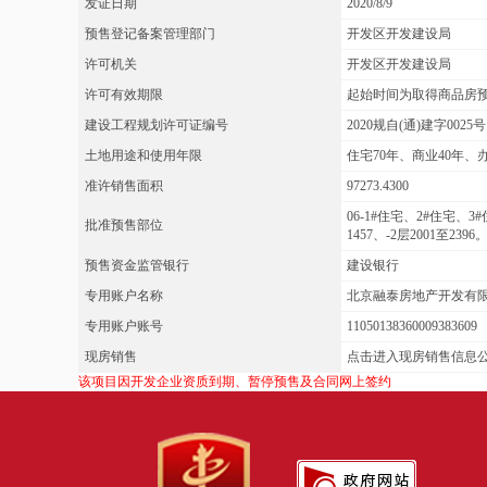
发证日期
2020/8/9
预售登记备案管理部门
开发区开发建设局
许可机关
开发区开发建设局
许可有效期限
起始时间为取得商品房
建设工程规划许可证编号
2020规自(通)建字0025号
土地用途和使用年限
住宅70年、商业40年、
准许销售面积
97273.4300
06-1#住宅、2#住宅、3
批准预售部位
1457、-2层2001至2396
预售资金监管银行
建设银行
专用账户名称
北京融泰房地产开发有
专用账户账号
11050138360009383609
现房销售
点击进入现房销售信息
该项目因开发企业资质到期、暂停预售及合同网上签约