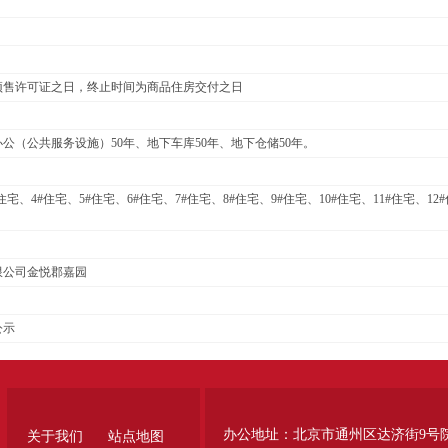
预售许可证之日，终止时间为商品住房交付之日
办公（公共服务设施）50年、地下车库50年、地下仓储50年。
#住宅、4#住宅、5#住宅、6#住宅、7#住宅、8#住宅、9#住宅、10#住宅、11#住宅、12#
。
限公司金悦郡嘉园
公示
办公地址：北京市通州区达济街9号
关于我们
站点地图