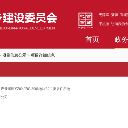
无障碍
繁體
智能
手机版
访问我的
首页
政
>
项目信息公示
>
项目详细信息
园区YZ00-0703-6006地块R2二类居住用地
限公司