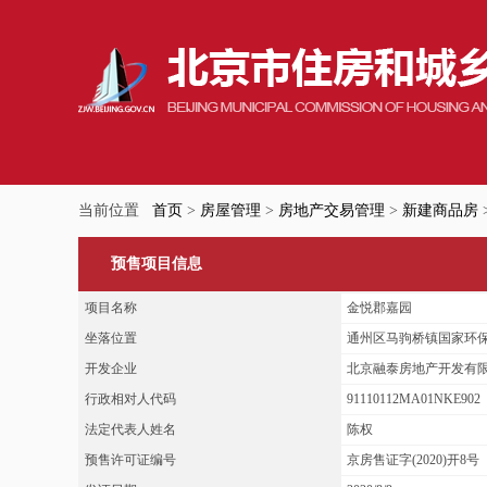
当前位置
首页
>
房屋管理
>
房地产交易管理
>
新建商品房
预售项目信息
项目名称
金悦郡嘉园
坐落位置
通州区马驹桥镇国家环保产业
开发企业
北京融泰房地产开发有
行政相对人代码
91110112MA01NKE902
法定代表人姓名
陈权
预售许可证编号
京房售证字(2020)开8号