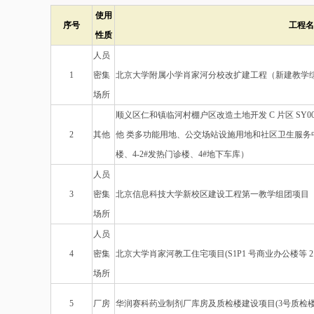
使用
序号
工程名
性质
人员
1
密集
北京大学附属小学肖家河分校改扩建工程（新建教学
场所
顺义区仁和镇临河村棚户区改造土地开发 C 片区 SY00-
2
其他
他 类多功能用地、公交场站设施用地和社区卫生服务中心用
楼、4-2#发热门诊楼、4#地下车库）
人员
3
密集
北京信息科技大学新校区建设工程第一教学组团项目
场所
人员
4
密集
北京大学肖家河教工住宅项目(S1P1 号商业办公楼等 2 
场所
5
厂房
华润赛科药业制剂厂库房及质检楼建设项目(3号质检楼