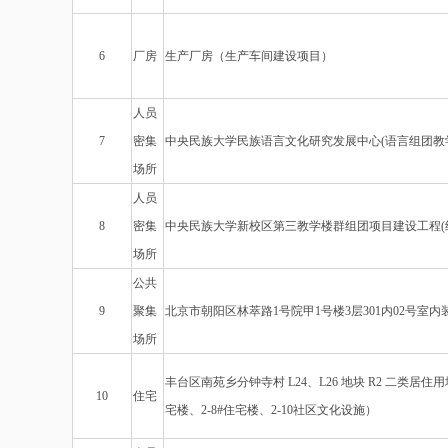
6
厂房
生产厂房（生产车间建设项目）
人员
7
密集
中央民族大学民族语言文化研究发展中心(语言组团教学
场所
人员
8
密集
中央民族大学新校区第三教学楼群组团项目建设工程(
场所
公共
9
聚集
北京市朝阳区林萃路1号院甲1号楼3层301内02号室内
场所
丰台区南苑乡分钟寺村 L24、L26 地块 R2 二类居住用地
10
住宅
宅楼、2-8#住宅楼、2-10社区文化设施）