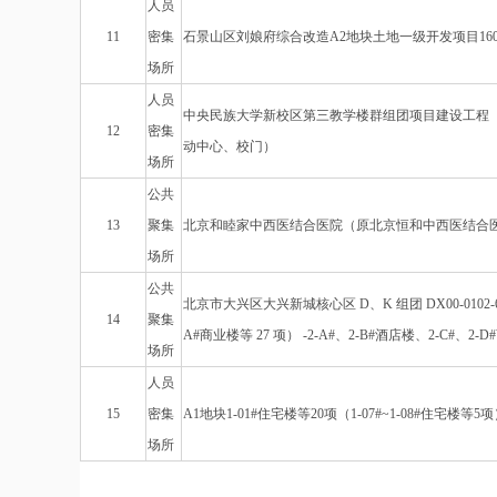
人员
11
密集
石景山区刘娘府综合改造A2地块土地一级开发项目160
场所
人员
中央民族大学新校区第三教学楼群组团项目建设工程
12
密集
动中心、校门）
场所
公共
13
聚集
北京和睦家中西医结合医院（原北京恒和中西医结合
场所
公共
北京市大兴区大兴新城核心区 D、K 组团 DX00-0102-6
14
聚集
A#商业楼等 27 项） -2-A#、2-B#酒店楼、2-C#、2
场所
人员
15
密集
A1地块1-01#住宅楼等20项（1-07#~1-08#住宅楼等5
场所