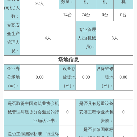
数量：
机
机
机
92人
(司机)人
74台
74台
0台
0台
数：
专职安
专业管理
全生产
4人
人员(机械
3人
管理人
员)：
员：
场地信息
企业办
设备存
设备维修
公场地
0.00
放场地
0.00
场地
0.00
(㎡)：
(㎡)：
(㎡)：
是否取得中国建筑业协会机
是否具有起重设备
械管理与租赁分会颁发的行
0
安装工程专业承包
0
业确认证书：
资质：
是否参编国家标
是否主编国家标准、行业标