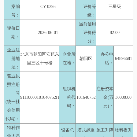
案编
CY-0293
评价等
三星级
号：
级：
当前信用
评价日
2026-06-01
评价得
82.00
期：
分：
企业注
北京市朝阳区安苑东
企业所
办公电
册地
朝阳区
64896681
里三区十号楼
在地：
话：
址：
营业执
照注册
组织机
注册资本
号
91110000101640752H
构代
101640752
金(万
30000.00
(统一社
码：
元)：
会信用
代码)：
特种作
设备总
塔式起重
施工升降
物料提升
业人员