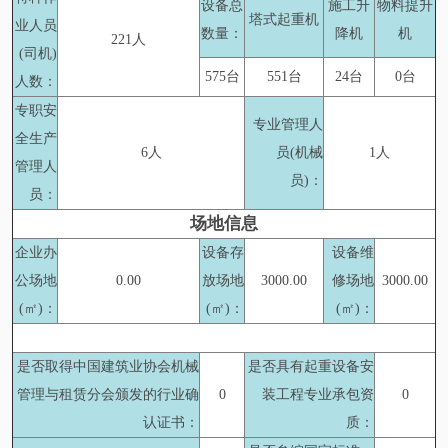
设备总
施工升
物料提升
塔式起重机
业人员
数量：
降机
机
221人
(司机)
575台
551台
24台
0台
人数：
专职安
专业管理人
全生产
6人
员(机械
1人
管理人
员)：
员：
场地信息
企业办
设备存
设备维
公场地
0.00
放场地
3000.00
修场地
3000.00
(㎡)：
(㎡)：
(㎡)：
是否取得中国建筑业协会机械
是否具有起重设备安
管理与租赁分会颁发的行业确
0
装工程专业承包资
0
认证书：
质：