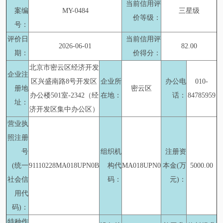
当前信用评
案编
MY-0484
三星级
价等级：
号：
评价日
当前信用评
2026-06-01
82.00
期：
价得分：
北京市密云区经济开发
企业注
区兴盛南路8号开发区
企业所
办公电
010-
册地
密云区
办公楼501室-2342（经
在地：
话：
84785959
址：
济开发区集中办公区）
营业执
照注册
号
组织机
注册资
(统一
91110228MA018UPN0B
构代
MA018UPN0
本金(万
5000.00
社会信
码：
元)：
用代
码)：
特种作