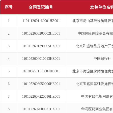
序号
合同登记编号
发包单位名
1
1101112601160001HZ001
北京市房山基础设施建设
2
1101022603200002HE001
中国保险保障基金有限
3
1101152601290005HZ001
北京和盛臻品房地产开
4
1101052604010013HZ001
中国日报社
5
1101082511140004HE001
北京市海淀区保障性住房
6
1101052606050006HE001
北京宝嘉恒基础设施投
7
1101022607220016HZ001
中国有线电视网络有
8
1101122607080021HZ001
华润医药商业集团有