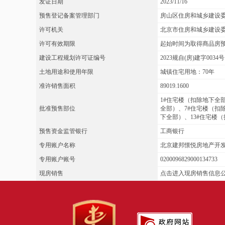
发证日期
2023/11/16
预售登记备案管理部门
房山区住房和城乡建设
许可机关
北京市住房和城乡建设
许可有效期限
起始时间为取得商品房
建设工程规划许可证编号
2023规自(房)建字0034号
土地用途和使用年限
城镇住宅用地：70年
准许销售面积
89019.1600
1#住宅楼（扣除地下全
批准预售部位
全部）、7#住宅楼（扣
下全部）、13#住宅楼
预售资金监管银行
工商银行
专用账户名称
北京建邦憬悦房地产开
专用账户账号
0200096829000134733
现房销售
点击进入现房销售信息