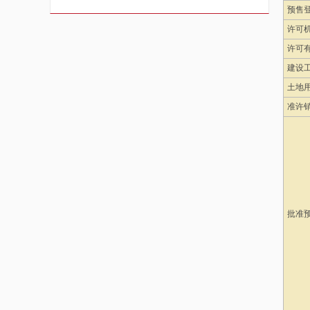
预售
许可
许可
建设
土地
准许
批准