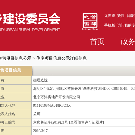
无障碍
繁體
智能
手机版
访问我的
首页
政
住宅项目信息公示
>
住宅项目信息公示详细信息
售项目信息
名称
画眉庭院
位置
海淀区“海淀北部地区整体开发”翠湖科技园HD00-0303-6019、6
企业
北京万沣房地产开发有限公司
相对人代码
91110108MA018K7Q3X
代表人姓名
孟可
许可证编号
京房售证字(2019)21号
[查看预售许可证图片]
日期
2019/3/17