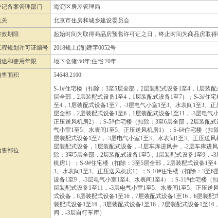
登记备案管理部门
海淀区房屋管理局
机关
北京市住房和城乡建设委员会
有效期限
起始时间为取得商品房预售许可证之日，终止时间为商品房取得
工程规划许可证编号
2018规土(海)建字0052号
用途和使用年限
地下仓储:50年;住宅:70年
销售面积
54648.2100
S-1#住宅楼（扣除：3至5层全部，2层装配式设备1至4，1层装配
层全部，2层装配式设备1至4，1层装配式设备1至7）；S-3#住
至4，1层装配式设备1至7，-3层电气小室1至3、水表间1至3、正
层全部，2层装配式设备1至6，1层装配式设备1至11，-3层电气
正压送风机房2）；S-5#住宅楼（扣除：3至6层全部，2层装配式设
气小室1至5、水表间1至5、正压送风机房1）；S-6#住宅楼（扣
层装配式设备1至7，-3层电气小室1至3、水表间1至3、正压送风
层装配式设备，1层装配式设备，-1层车库进风井，-2层车库进风
预售部位
除：3至5层全部，2层装配式设备1至5，1层装配式设备1至9，-
机房1）；S-9#住宅楼（扣除：3至5层全部，2层装配式设备1至4
3、水表间1至3、正压送风机房1）；S-10#住宅楼（扣除：3至
设备1至9，-3层电气小室1至4、水表间1至4）；S-11#住宅楼（
层装配式设备1至11，-3层电气小室1至5、水表间1至5、正压送风
式设备，8层装配式设备1至16，7层装配式设备1至16，6层装配式
装配式设备1至16，3层装配式设备1至16，2层装配式设备1至16，
间，-3层自行车库）