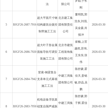
罗聪,于长
法
限公司
刚
董明凯,郭
超大平面尺寸钢
北京建工集
浩东,刘强,
5
BJGF26-2687-7916
结构建筑合拢控
团有限责任
2026-03-30
吴金森,肖
制带施工工法
公司
慎冲
崔畅,上官
超大叶子形金属
北京市建筑
越然,苏琦,
6
BJGF26-2686-7920
面板导轨可调安
工程装饰集
2026-03-30
王东东,张
装施工工法
团有限公司
伟
陈舒豪,霍
竖索-钢梁复合
中建三局集
佳天,姜铭
7
BJGF26-2684-7942
支承单元式幕墙
2026-03-30
团有限公司
敏,舒晶,吴
施工工法
鹏
陈舒豪,郭
机电设备浮筑基
中建三局集
子辉,霍佳
8
BJGF26-2683-7950
础复合隔声减振
2026-03-30