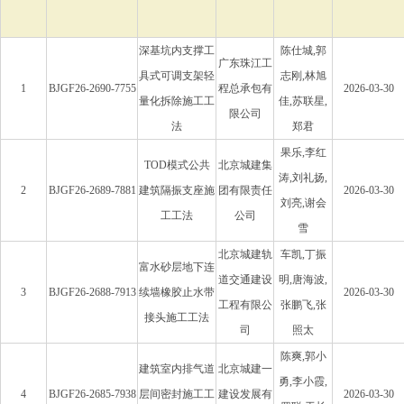
深基坑内支撑工
陈仕城,郭
广东珠江工
具式可调支架轻
志刚,林旭
1
BJGF26-2690-7755
程总承包有
2026-03-30
量化拆除施工工
佳,苏联星,
限公司
法
郑君
果乐,李红
TOD模式公共
北京城建集
涛,刘礼扬,
2
BJGF26-2689-7881
建筑隔振支座施
团有限责任
2026-03-30
刘亮,谢会
工工法
公司
雪
北京城建轨
车凯,丁振
富水砂层地下连
道交通建设
明,唐海波,
3
BJGF26-2688-7913
续墙橡胶止水带
2026-03-30
工程有限公
张鹏飞,张
接头施工工法
司
照太
陈爽,郭小
建筑室内排气道
北京城建一
勇,李小霞,
4
BJGF26-2685-7938
层间密封施工工
建设发展有
2026-03-30