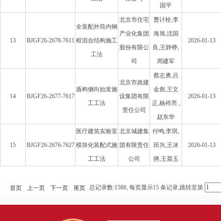
国平
北京市住宅
曹计栓,李
全装配外筒内钢
产业化集团
海旭,沈国
13
BJGF26-2678-7611
框混合结构施工
2026-01-13
股份有限公
良,王静铮,
工法
司
周建军
蔡志勇,吕
北京市政建
盾构侧向始发施
金彪,王文
14
BJGF26-2677-7617
设集团有限
2026-01-13
工工法
正,杨祥亮 ,
责任公司
赵东华
医疗建筑实验室
北京城建集
付鸣,李琪,
15
BJGF26-2676-7627
模块化装配式施
团有限责任
田兴,王冰
2026-01-13
工工法
公司
骋,王晨玉
总记录数:1588, 每页显示15 条记录,跳转至第
首页
上一页
下一页
尾页