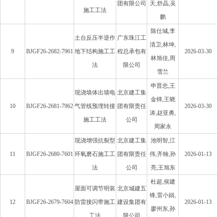
团有限公司
天,舒晶,吴
施工工法
鹏
陈仕城,李
土台反压半逆作
广东珠江工
清卫,林坤,
9
BJGF26-2682-7961
地下结构施工工
程总承包有
2026-03-30
林旭佳,周
法
限公司
雪兰
申晋忠,王
现浇墙体出墙电
北京建工集
金铎,王晓
10
BJGF26-2681-7962
气管线预埋转接
团有限责任
2026-03-30
涛,赵亚勇,
施工工法
公司
周家永
现浇增强抗裂型
北京建工集
池明智,江
11
BJGF26-2680-7601
环氧磨石施工工
团有限责任
伟,齐翰,孙
2026-01-13
法
公司
亮,王旭东
杜超,侯建
屋面可调节明装
北京城建五
锋,雷小娟,
12
BJGF26-2679-7604
防雷接闪带施工
建设集团有
2026-01-13
廖州东,孙
工法
限公司