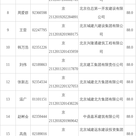
京
北京住总第一开发建设有限
8
周爱群
92360598
88.0
2112019202284891
公司
京
北京城建六建设集团有限公
9
王雷
02247795
88.0
2112018201969175
司
京
北京兴隆通建筑工程有限公
10
韩万浩
02351226
88.0
2112013201435959
司
京
11
刘伟
02189863
北京建工集团有限责任公司
88.0
2112011201117870
京
12
张新志
92354534
北京城建北方集团有限公司
88.0
2112012201327053
京
13
温广
01101151
北京城建北方集团有限公司
88.0
2112013201438226
京
14
赵树会
02359444
中鼎嘉禾建筑有限公司
88.0
2112018201969642
京
北京城建远东建设投资集团
15
高燕
02189016
88.0