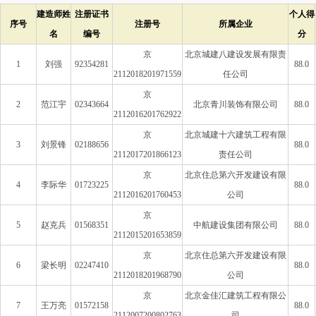
建造师姓
注册证书
个人得
序号
注册号
所属企业
名
编号
分
京
北京城建八建设发展有限责
1
刘强
92354281
88.0
2112018201971559
任公司
京
2
范江宇
02343664
北京青川装饰有限公司
88.0
2112016201762922
京
北京城建十六建筑工程有限
3
刘景锋
02188656
88.0
2112017201866123
责任公司
京
北京住总第六开发建设有限
4
李际华
01723225
88.0
2112016201760453
公司
京
5
赵克兵
01568351
中航建设集团有限公司
88.0
2112015201653859
京
北京住总第六开发建设有限
6
梁长明
02247410
88.0
2112018201968790
公司
京
北京金佳汇建筑工程有限公
7
王万亮
01572158
88.0
2112007200802763
司